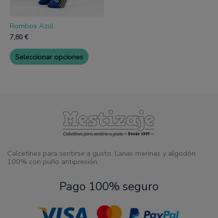
en
la
página
Rombos Azul
de
7,80
€
producto
Seleccionar opciones
Calcetines para sentirse a gusto. Lanas merinas y algodón
100% con puño antipresión.
Pago 100% seguro