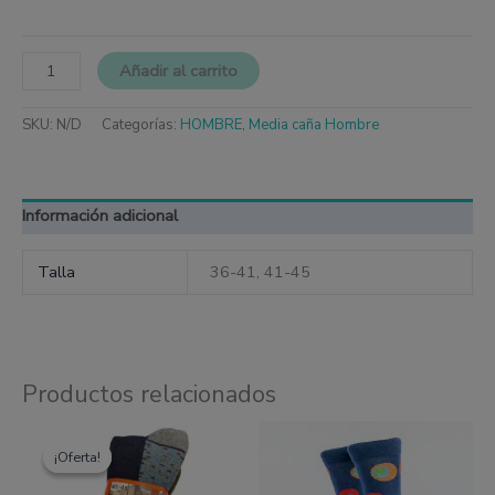
Añadir al carrito
SKU:
N/D
Categorías:
HOMBRE
,
Media caña Hombre
Información adicional
Talla
36-41, 41-45
Productos relacionados
Este
Este
El
El
producto
produc
precio
precio
¡Oferta!
¡Oferta!
tiene
tiene
original
actual
múltiples
múltipl
era:
es: