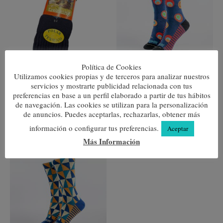
variantes.
variante
8,50 €.
7,50 €.
Las
Las
opciones
opcione
se
se
pueden
pueden
elegir
elegir
en
en
la
la
Política de Cookies
página
página
Calcetín Polar Térmico (Pack
Psicodelia
Utilizamos cookies propias y de terceros para analizar nuestros
de
de
de 3 ud)
servicios y mostrarte publicidad relacionada con tus
7,80
€
producto
produc
8,50
€
7,50
€
preferencias en base a un perfil elaborado a partir de tus hábitos
de navegación. Las cookies se utilizan para la personalización
Seleccionar opciones
Seleccionar opciones
de anuncios. Puedes aceptarlas, rechazarlas, obtener más
información o configurar tus preferencias.
Aceptar
Más Información
Este
producto
tiene
múltiples
variantes.
Las
opciones
se
pueden
elegir