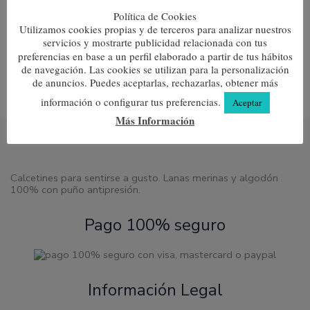
tiene
tiene
Política de Cookies
Tobillero Jaguar Arena
Tobilleros Estrella
múltiples
múltipl
Utilizamos cookies propias y de terceros para analizar nuestros
variantes.
variante
5,45
€
5,45
€
servicios y mostrarte publicidad relacionada con tus
Las
Las
opciones
opcione
preferencias en base a un perfil elaborado a partir de tus hábitos
Seleccionar opciones
Seleccionar opciones
se
se
de navegación. Las cookies se utilizan para la personalización
pueden
pueden
de anuncios. Puedes aceptarlas, rechazarlas, obtener más
elegir
elegir
información o configurar tus preferencias.
en
en
Aceptar
la
la
Más Información
página
página
de
de
producto
produc
Calcetines para sentirse a gusto. Lanas merinas y algodón
100% con puño antipresión.
Pago 100% seguro
Información Legal