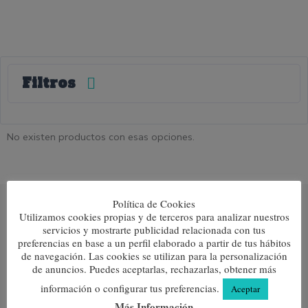
Filtros
No existen productos con esas opciones.
Política de Cookies
Utilizamos cookies propias y de terceros para analizar nuestros
servicios y mostrarte publicidad relacionada con tus
preferencias en base a un perfil elaborado a partir de tus hábitos
Calcetines para sentirse a gusto. Lanas merinas y algodón
100% con puño antipresión.
de navegación. Las cookies se utilizan para la personalización
de anuncios. Puedes aceptarlas, rechazarlas, obtener más
Pago 100% seguro
información o configurar tus preferencias.
Aceptar
Más Información