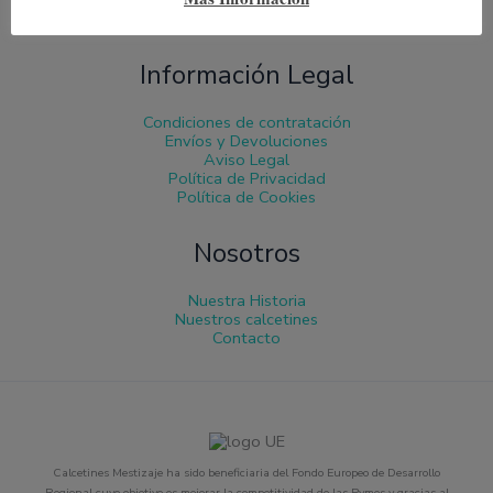
Información Legal
Condiciones de contratación
Envíos y Devoluciones
Aviso Legal
Política de Privacidad
Política de Cookies
Nosotros
Nuestra Historia
Nuestros calcetines
Contacto
Calcetines Mestizaje ha sido beneficiaria del Fondo Europeo de Desarrollo
Regional cuyo objetivo es mejorar la competitividad de las Pymes y gracias al