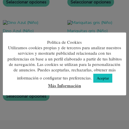
Seleccionar opciones
Seleccionar opciones
opciones
opcione
se
se
pueden
pueden
elegir
elegir
Este
Este
en
en
producto
produc
la
la
Dino Azul (Niño)
Mariquitas gris (Niño)
tiene
tiene
página
página
múltiples
múltipl
4,95
€
4,95
€
de
de
variantes.
variante
Política de Cookies
producto
produc
Las
Las
Utilizamos cookies propias y de terceros para analizar nuestros
Seleccionar opciones
Seleccionar opciones
opciones
opcione
servicios y mostrarte publicidad relacionada con tus
se
se
preferencias en base a un perfil elaborado a partir de tus hábitos
pueden
pueden
de navegación. Las cookies se utilizan para la personalización
elegir
elegir
Este
de anuncios. Puedes aceptarlas, rechazarlas, obtener más
en
en
producto
la
la
información o configurar tus preferencias.
Sinfonía (Niño)
Aceptar
tiene
página
página
múltiples
4,95
€
Más Información
de
de
variantes.
producto
produc
Las
Seleccionar opciones
opciones
se
pueden
elegir
en
la
página