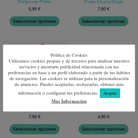
Mariposas Pinkie
Oveja Churra Beige
de
de
producto
prod
5,95
€
7,80
€
Seleccionar opciones
Seleccionar opciones
Este
Este
producto
prod
tiene
tien
Política de Cookies
múltiples
múlt
Utilizamos cookies propias y de terceros para analizar nuestros
variantes.
varia
servicios y mostrarte publicidad relacionada con tus
Las
Las
preferencias en base a un perfil elaborado a partir de tus hábitos
opciones
opci
de navegación. Las cookies se utilizan para la personalización
se
se
de anuncios. Puedes aceptarlas, rechazarlas, obtener más
pueden
pue
elegir
elegi
información o configurar tus preferencias.
Aceptar
en
en
la
la
Más Información
página
pági
Oveja Churra Roja
Rana Saltarina (Niño)
de
de
producto
prod
7,80
€
4,95
€
Seleccionar opciones
Seleccionar opciones