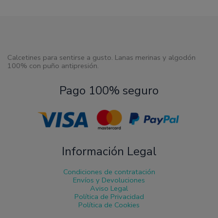
pueden
elegir
en
la
página
de
producto
Calcetines para sentirse a gusto. Lanas merinas y algodón
100% con puño antipresión.
Pago 100% seguro
Información Legal
Condiciones de contratación
Envíos y Devoluciones
Aviso Legal
Política de Privacidad
Política de Cookies