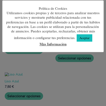
Política de Cookies
Utilizamos cookies propias y de terceros para analizar nuestros
servicios y mostrarte publicidad relacionada con tus
Productos relacionados
preferencias en base a un perfil elaborado a partir de tus hábitos
de navegación. Las cookies se utilizan para la personalización
Este
Este
El
El
de anuncios. Puedes aceptarlas, rechazarlas, obtener más
producto
produc
precio
precio
¡Oferta!
¡Oferta!
Rombos Gris
tiene
tiene
original
actual
información o configurar tus preferencias.
Aceptar
Calcetín Polar Térmico (Pack
múltiples
múltipl
era:
es:
7,80
€
de 3 ud)
Más Información
variantes.
variante
8,50 €.
7,50 €.
Las
Las
8,50
€
7,50
€
Seleccionar opciones
opciones
opcione
se
se
Seleccionar opciones
pueden
pueden
elegir
elegir
en
en
la
la
Este
página
página
producto
de
de
Liso Azul
tiene
producto
produc
múltiples
7,80
€
variantes.
Las
Seleccionar opciones
opciones
se