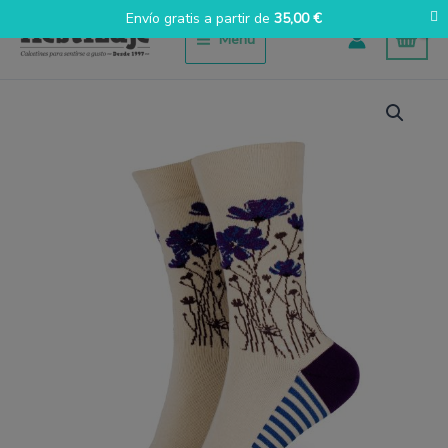
Ir
Envío gratis a partir de
35,00
€
al
Menú
contenido
Amapola
ocaso
cantidad