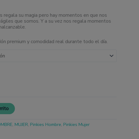
os regala su magia pero hay momentos en que nos
rágiles que somos. Y a su vez nos regala momentos
inalcanzable.
ón premium y comodidad real durante todo el día.
rrito
OMBRE
,
MUJER
,
Pinkies Hombre
,
Pinkies Mujer