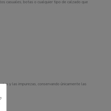
tos casuales, botas o cualquier tipo de calzado que
cortas y las impurezas, conservando únicamente las
 y
l