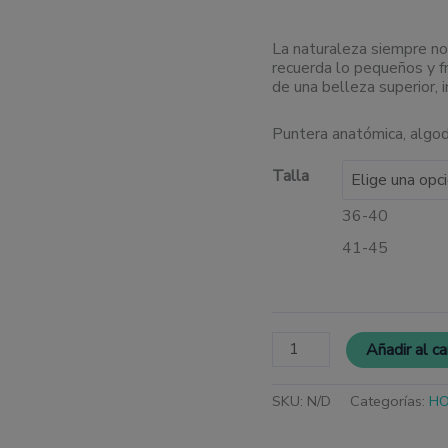
La naturaleza siempre n
recuerda lo pequeños y f
de una belleza superior, 
Puntera anatómica, algod
Talla
36-40
41-45
Añadir al ca
SKU:
N/D
Categorías:
H