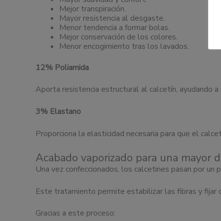
Mejor transpiración.
Mayor resistencia al desgaste.
Menor tendencia a formar bolas.
Mejor conservación de los colores.
Menor encogimiento tras los lavados.
12% Poliamida
Aporta resistencia estructural al calcetín, ayudando a
3% Elastano
Proporciona la elasticidad necesaria para que el calce
Acabado vaporizado para una mayor d
Una vez confeccionados, los calcetines pasan por un
Este tratamiento permite estabilizar las fibras y fij
Gracias a este proceso: