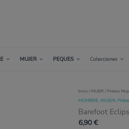
E
MUJER
PEQUES
Colecciones
Barefoot
Inicio
/
MUJER
/
Pinkies Muj
Eclipse
HOMBRE
,
MUJER
,
Pinki
Pinkie
cantidad
Barefoot Eclips
6,90
€