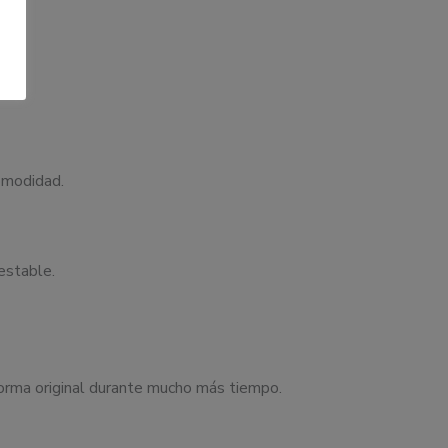
comodidad.
estable.
 forma original durante mucho más tiempo.