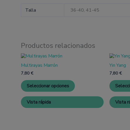
Talla
36-40, 41-45
Productos relacionados
Este
producto
Multirayas Marrón
Yin Yang
tiene
múltiples
7,80
€
7,80
€
variantes.
Las
Seleccionar opciones
Selecc
opciones
se
pueden
Vista rápida
Vista r
elegir
en
la
página
de