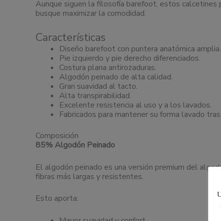
Aunque siguen la filosofía barefoot, estos calcetines
busque maximizar la comodidad.
Características
Diseño barefoot con puntera anatómica amplia.
Pie izquierdo y pie derecho diferenciados.
Costura plana antirozaduras.
Algodón peinado de alta calidad.
Gran suavidad al tacto.
Alta transpirabilidad.
Excelente resistencia al uso y a los lavados.
Fabricados para mantener su forma lavado tras
Composición
85% Algodón Peinado
El algodón peinado es una versión premium del algodón
fibras más largas y resistentes.
U
Esto aporta:
Mayor suavidad y confort.