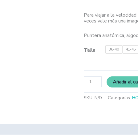
Para viajar a la velocidad
veces vale más una image
Puntera anatómica, algod
Talla
36-40
41-45
Añadir al ca
SKU:
N/D
Categorías:
H