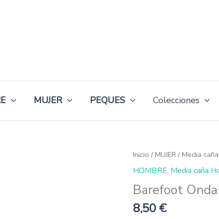
E
MUJER
PEQUES
Colecciones
Barefoot
Inicio
/
MUJER
/
Media caña
Ondas
HOMBRE
,
Media caña H
Hertzianas
Media
Barefoot Onda
Caña
cantidad
8,50
€