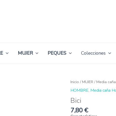
E
MUJER
PEQUES
Colecciones
Bici
Inicio
/
MUJER
/
Media caña
cantidad
HOMBRE
,
Media caña H
Bici
7,80
€