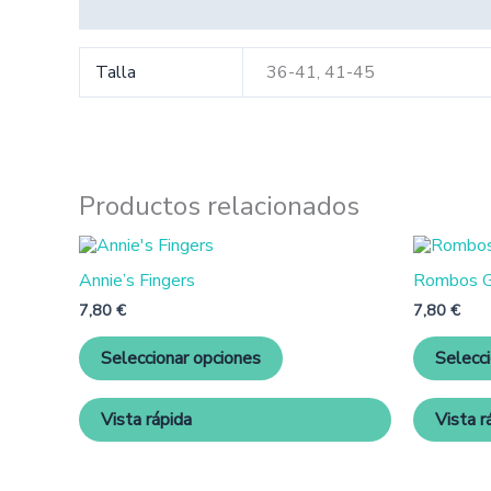
Información adicional
Talla
36-41, 41-45
Productos relacionados
Este
producto
Annie’s Fingers
Rombos G
tiene
múltiples
7,80
€
7,80
€
variantes.
Las
Seleccionar opciones
Selecc
opciones
se
pueden
Vista rápida
Vista r
elegir
en
la