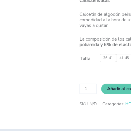
Características
Calcetín de algodón pein
comodidad a la hora de ut
vayas a quitar.
La composición de los ca
poliamida y 6% de elas
Talla
36-41
41-45
Añadir al ca
SKU:
N/D
Categorías:
H