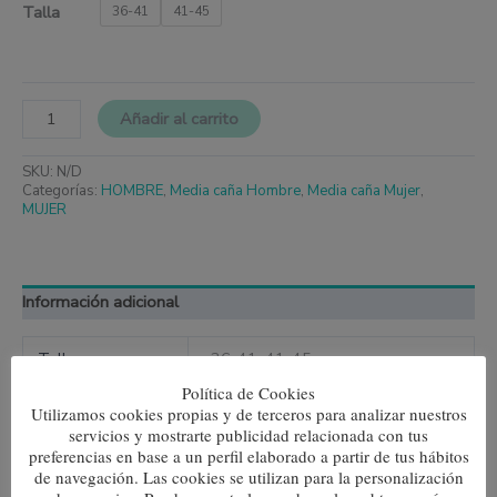
Talla
36-41
41-45
Añadir al carrito
SKU:
N/D
Categorías:
HOMBRE
,
Media caña Hombre
,
Media caña Mujer
,
MUJER
Información adicional
Talla
36-41, 41-45
Política de Cookies
Color
Rojo
Utilizamos cookies propias y de terceros para analizar nuestros
servicios y mostrarte publicidad relacionada con tus
preferencias en base a un perfil elaborado a partir de tus hábitos
de navegación. Las cookies se utilizan para la personalización