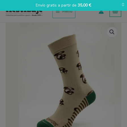
Ir
Envío gratis a partir de
35,00
€
al
Menú
contenido
Boletus
Mestizaje
ocaso
cantidad