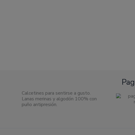
en
la
página
de
producto
Pag
Calcetines para sentirse a gusto.
Lanas merinas y algodón 100% con
puño antipresión.