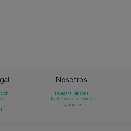
ina
ducto
gal
Nosotros
ación
Nuestra Historia
es
Nuestros calcetines
Contacto
ad