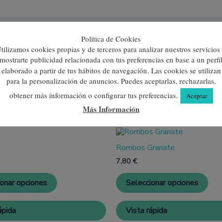
Política de Cookies
tilizamos cookies propias y de terceros para analizar nuestros servicios
mostrarte publicidad relacionada con tus preferencias en base a un perfi
elaborado a partir de tus hábitos de navegación. Las cookies se utilizan
para la personalización de anuncios. Puedes aceptarlas, rechazarlas,
obtener más información o configurar tus preferencias.
Aceptar
Más Información
Este
Est
producto
pro
Rombos Granate
tiene
tien
múltiples
múl
7,80
€
variantes.
vari
Las
Las
ionar opciones
Seleccionar opciones
opciones
opc
se
se
pueden
pue
ápida
Vista rápida
elegir
eleg