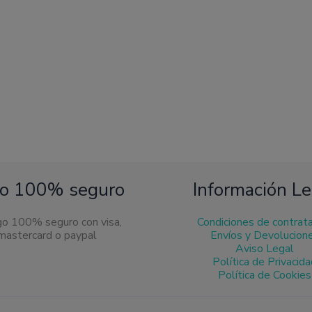
en
en
la
la
página
pág
de
de
producto
pro
o 100% seguro
Información Le
Condiciones de contrat
Envíos y Devolucion
Aviso Legal
Política de Privacid
Política de Cookies