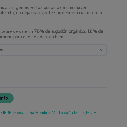
nico, sin gomas en los puños para una mayor
ilizarlo, no deja marca, y te sorprenderá cuando te lo
lcetines es de un
78% de algodón orgánico, 16% de
tómero
,
para que se adapten bien.
rrito
OMBRE
,
Media caña Hombre
,
Media caña Mujer
,
MUJER