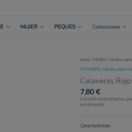
E
MUJER
PEQUES
Colecciones
Calaveras
Inicio
/
MUJER
/
Media caña
Rojo
HOMBRE
,
Media caña H
cantidad
Calaveras Rojo
7,80
€
Calcetín reivindicativo, 
establecido.
Características