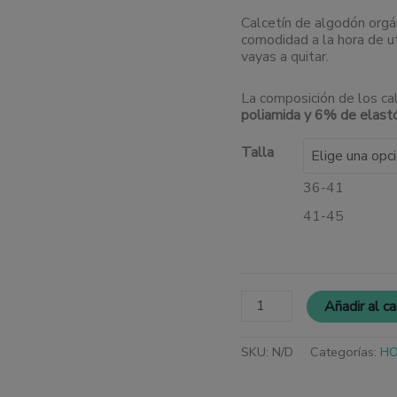
Calcetín de algodón orgá
comodidad a la hora de ut
vayas a quitar.
La composición de los ca
poliamida y 6% de elas
Talla
36-41
41-45
Añadir al ca
SKU:
N/D
Categorías:
H