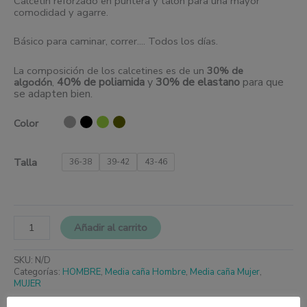
Calcetín reforzado en puntera y talón para una mayor
comodidad y agarre.
Básico para caminar, correr…. Todos los días.
La composición de los calcetines es de un
30% de
40% de poliamida
y
30% de elastano
para que
algodón
,
se adapten bien.
Color
Talla
36-38
39-42
43-46
Añadir al carrito
SKU:
N/D
Categorías:
HOMBRE
,
Media caña Hombre
,
Media caña Mujer
,
MUJER