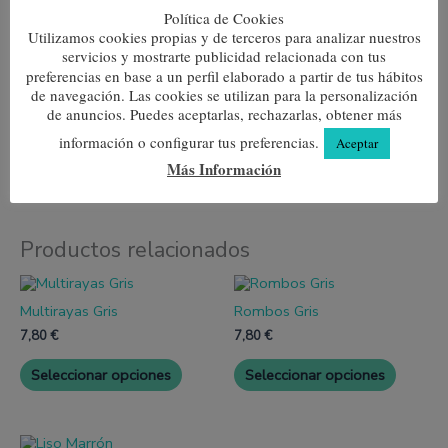
Política de Cookies
Utilizamos cookies propias y de terceros para analizar nuestros
Información adicional
servicios y mostrarte publicidad relacionada con tus
preferencias en base a un perfil elaborado a partir de tus hábitos
de navegación. Las cookies se utilizan para la personalización
Color
Gris, Negro, Verde, Verde Caza
de anuncios. Puedes aceptarlas, rechazarlas, obtener más
Talla
36-38, 39-42, 43-46
información o configurar tus preferencias.
Aceptar
Más Información
Productos relacionados
Este
Este
producto
produc
Multirayas Gris
Rombos Gris
tiene
tiene
múltiples
múltipl
7,80
€
7,80
€
variantes.
variante
Las
Las
Seleccionar opciones
Seleccionar opciones
opciones
opcione
se
se
pueden
pueden
elegir
elegir
Este