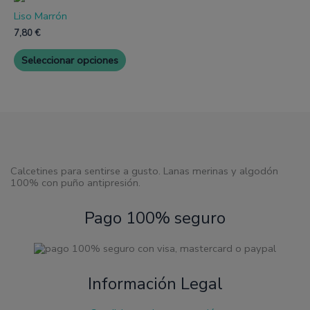
en
en
producto
la
la
Liso Marrón
tiene
página
página
múltiples
7,80
€
de
de
variantes.
producto
produc
Las
Seleccionar opciones
opciones
se
pueden
elegir
en
la
página
de
producto
Calcetines para sentirse a gusto. Lanas merinas y algodón
100% con puño antipresión.
Pago 100% seguro
Información Legal