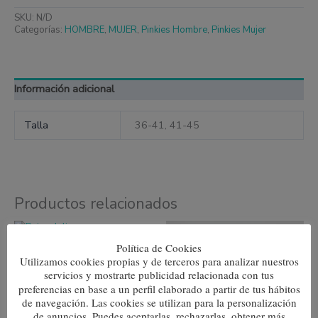
SKU:
N/D
Categorías:
HOMBRE
,
MUJER
,
Pinkies Hombre
,
Pinkies Mujer
Información adicional
Talla
36-41, 41-45
Productos relacionados
Este
Este
producto
produc
Psicodelia
Política de Cookies
tiene
tiene
Utilizamos cookies propias y de terceros para analizar nuestros
múltiples
múltipl
7,80
€
variantes.
variante
servicios y mostrarte publicidad relacionada con tus
Las
Las
preferencias en base a un perfil elaborado a partir de tus hábitos
Seleccionar opciones
opciones
opcione
de navegación. Las cookies se utilizan para la personalización
se
se
de anuncios. Puedes aceptarlas, rechazarlas, obtener más