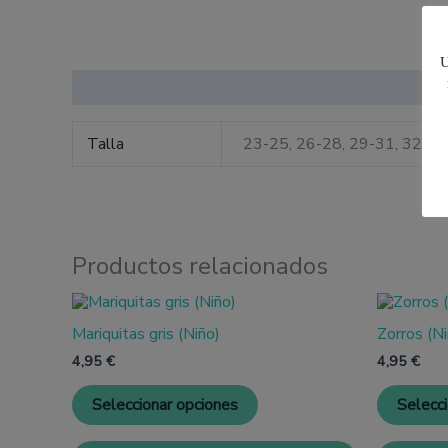
U
Información adicional
Talla
23-25, 26-28, 29-31, 32-3
Productos relacionados
Este
producto
Mariquitas gris (Niño)
Zorros (Ni
tiene
múltiples
4,95
€
4,95
€
variantes.
Las
Seleccionar opciones
Selecc
opciones
se