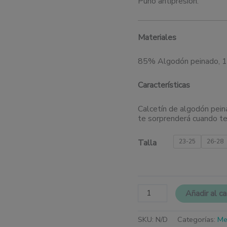
Puño antipresión.
Materiales
85% Algodón peinado, 1
Características
Calcetín de algodón peina
te sorprenderá cuando te 
Talla
23-25
26-28
Añadir al ca
SKU:
N/D
Categorías:
Me