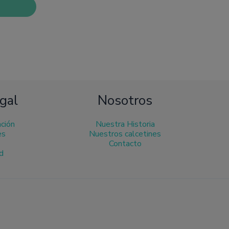
den
ir
ina
ducto
gal
Nosotros
ación
Nuestra Historia
es
Nuestros calcetines
Contacto
ad