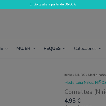
Envío gratis a partir de
35,00
€
E
MUJER
PEQUES
Colecciones
Cornettes
Inicio
/
NIÑOS
/
Media caña
(Niño)
Media caña Niños
,
NIÑO
cantidad
Cornettes (Niñ
4,95
€