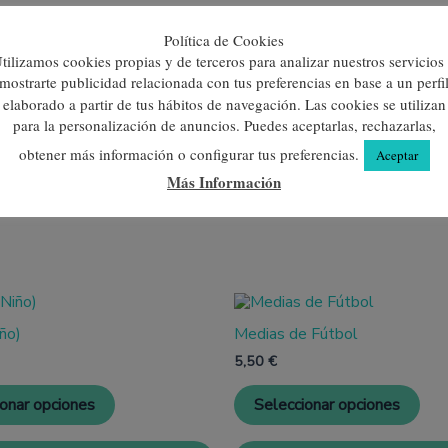
Política de Cookies
tilizamos cookies propias y de terceros para analizar nuestros servicios
mostrarte publicidad relacionada con tus preferencias en base a un perfi
elaborado a partir de tus hábitos de navegación. Las cookies se utilizan
para la personalización de anuncios. Puedes aceptarlas, rechazarlas,
4
obtener más información o configurar tus preferencias.
Aceptar
Más Información
Este
Est
producto
pro
ño)
Medias de Fútbol
tiene
tien
múltiples
múl
5,50
€
variantes.
vari
Las
Las
ionar opciones
Seleccionar opciones
opciones
opc
se
se