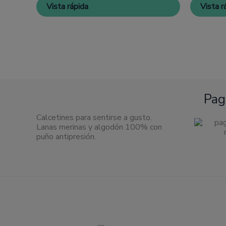
pueden
Vista rápida
Vista r
elegir
en
la
página
de
producto
Pag
Calcetines para sentirse a gusto.
Lanas merinas y algodón 100% con
puño antipresión.