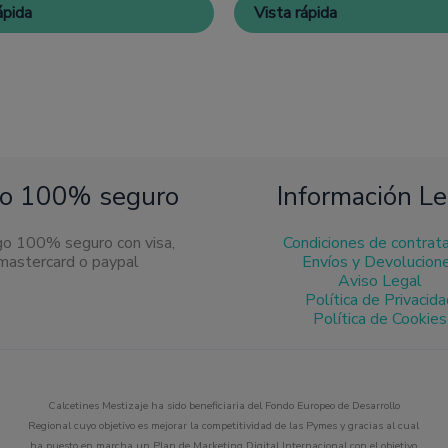
pueden
pue
ápida
Vista rápida
elegir
eleg
en
en
la
la
página
pág
de
de
producto
pro
o 100% seguro
Información Le
Condiciones de contrat
Envíos y Devolucion
Aviso Legal
Política de Privacid
Política de Cookies
Calcetines Mestizaje ha sido beneficiaria del Fondo Europeo de Desarrollo
Regional cuyo objetivo es mejorar la competitividad de las Pymes y gracias al cual
ha puesto en marcha un Plan de Marketing Digital Internacional con el objetivo