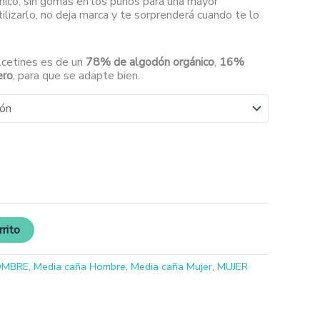
nico, sin gomas en los puños para una mayor
ilizarlo, no deja marca y te sorprenderá cuando te lo
lcetines es de un
78% de algodón orgánico
,
16%
ero
, para que se adapte bien.
rrito
OMBRE
,
Media caña Hombre
,
Media caña Mujer
,
MUJER