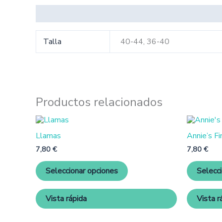
Información adicional
Talla
40-44, 36-40
Productos relacionados
Este
producto
Llamas
Annie’s Fi
tiene
múltiples
7,80
€
7,80
€
variantes.
Las
Seleccionar opciones
Selecc
opciones
se
pueden
Vista rápida
Vista r
elegir
en