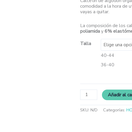
Calcetín de algodón orgá
comodidad a la hora de ut
vayas a quitar.
La composición de los ca
poliamida
y
6% elastóm
Talla
40-44
36-40
Añadir al ca
SKU:
N/D
Categorías:
H