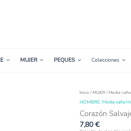
E
MUJER
PEQUES
Colecciones
Corazón
Inicio
/
MUJER
/
Media caña
Salvaje
HOMBRE
,
Media caña H
cantidad
Corazón Salvaj
7,80
€