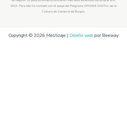
de mejorar su posicionamiento online en mercados exteriores durante el año
2023. Para ello ha contado con el apoyo del Programa XPANDE DIGITAL de la
Cámara de Comercio de Burgos.
Copyright © 2026 Mestizaje |
Diseño web
por Beeway
Salvaje