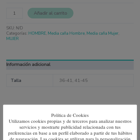
Añadir al carrito
SKU:
N/D
Categorías:
HOMBRE
,
Media caña Hombre
,
Media caña Mujer
,
MUJER
Información adicional
Talla
36-41, 41-45
Productos relacionados
Política de Cookies
Utilizamos cookies propias y de terceros para analizar nuestros
Este
Este
servicios y mostrarte publicidad relacionada con tus
producto
produc
preferencias en base a un perfil elaborado a partir de tus hábitos
Multirayas Naranja-Verde
Rombos Gris
tiene
tiene
de navegación. Las cookies se utilizan para la personalización