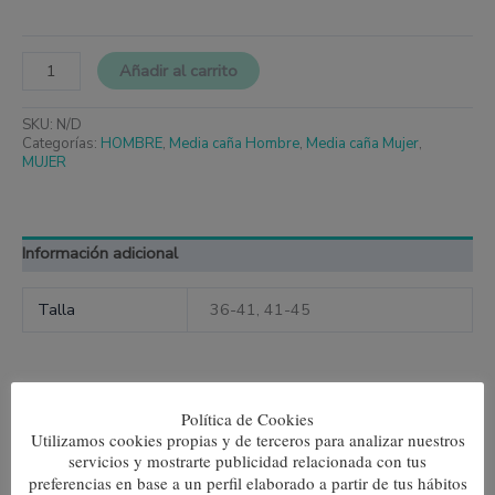
Añadir al carrito
SKU:
N/D
Categorías:
HOMBRE
,
Media caña Hombre
,
Media caña Mujer
,
MUJER
Información adicional
Talla
36-41, 41-45
Política de Cookies
Productos relacionados
Utilizamos cookies propias y de terceros para analizar nuestros
servicios y mostrarte publicidad relacionada con tus
Este
Este
preferencias en base a un perfil elaborado a partir de tus hábitos
producto
produc