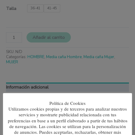
Talla
36-41
41-45
Añadir al carrito
SKU:
N/D
Categorías:
HOMBRE
,
Media caña Hombre
,
Media caña Mujer
,
MUJER
Información adicional
Talla
36-41, 41-45
Política de Cookies
Utilizamos cookies propias y de terceros para analizar nuestros
servicios y mostrarte publicidad relacionada con tus
preferencias en base a un perfil elaborado a partir de tus hábitos
de navegación. Las cookies se utilizan para la personalización
de anuncios. Puedes aceptarlas, rechazarlas, obtener más