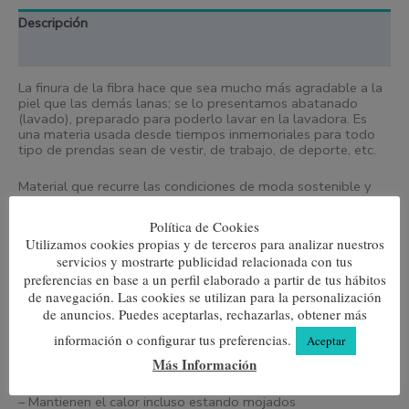
Descripción
Información adicional
La finura de la fibra hace que sea mucho más agradable a la
piel que las demás lanas; se lo presentamos abatanado
(lavado), preparado para poderlo lavar en la lavadora. Es
una materia usada desde
tiempos inmemoriales para todo
tipo de prendas sean de vestir, de trabajo, de deporte, etc.
Material que recurre las condiciones de moda sostenible y
que ayuda a perdurar trabajos y tradiciones, desde el criado
de los animales a la industria que requiere.
Política de Cookies
Utilizamos cookies propias y de terceros para analizar nuestros
Características
servicios y mostrarte publicidad relacionada con tus
preferencias en base a un perfil elaborado a partir de tus hábitos
– Secado rápido
de navegación. Las cookies se utilizan para la personalización
de anuncios. Puedes aceptarlas, rechazarlas, obtener más
– Transpirable
información o configurar tus preferencias.
Aceptar
Más Información
– Efecto anti-bacteriano
– Mantienen el calor incluso estando mojados