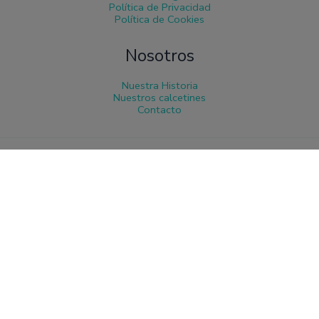
Política de Privacidad
Política de Cookies
Nosotros
Nuestra Historia
Nuestros calcetines
Contacto
Seleccionar opciones
Calcetines Mestizaje ha sido beneficiaria del Fondo Europeo de Desarrollo
Regional cuyo objetivo es mejorar la competitividad de las Pymes y gracias al
cual ha puesto en marcha un Plan de Marketing Digital Internacional con el
objetivo de mejorar su posicionamiento online en mercados exteriores durante
el año 2023. Para ello ha contado con el apoyo del Programa XPANDE
DIGITAL de la Cámara de Comercio de Burgos.