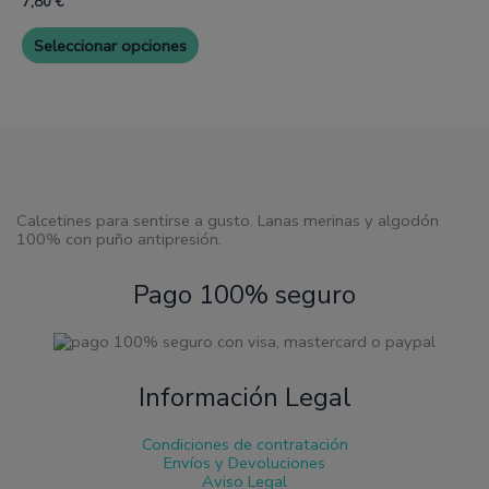
7,80
€
de
de
variantes.
producto
produc
Las
Seleccionar opciones
opciones
se
pueden
elegir
en
la
página
de
producto
Calcetines para sentirse a gusto. Lanas merinas y algodón
100% con puño antipresión.
Pago 100% seguro
Información Legal
Condiciones de contratación
Envíos y Devoluciones
Aviso Legal