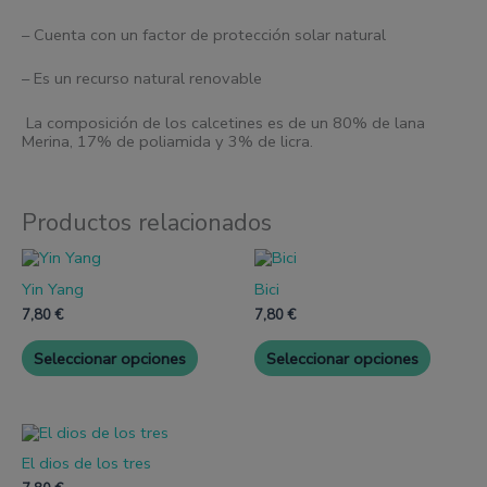
– Cuenta con un factor de protección solar natural
– Es un recurso natural renovable
La composición de los calcetines es de un 80% de lana
Merina, 17% de poliamida y 3% de licra.
Productos relacionados
Este
Este
producto
produc
Yin Yang
Bici
tiene
tiene
múltiples
múltipl
7,80
€
7,80
€
variantes.
variante
Las
Las
Seleccionar opciones
Seleccionar opciones
opciones
opcione
se
se
pueden
pueden
elegir
elegir
Este
en
en
producto
la
la
El dios de los tres
tiene
página
página
múltiples