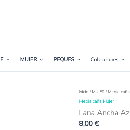
E
MUJER
PEQUES
Colecciones
Lana
Inicio
/
MUJER
/
Media caña
Ancha
Media caña Mujer
Azul
Mar
Lana Ancha Az
cantidad
8,00
€