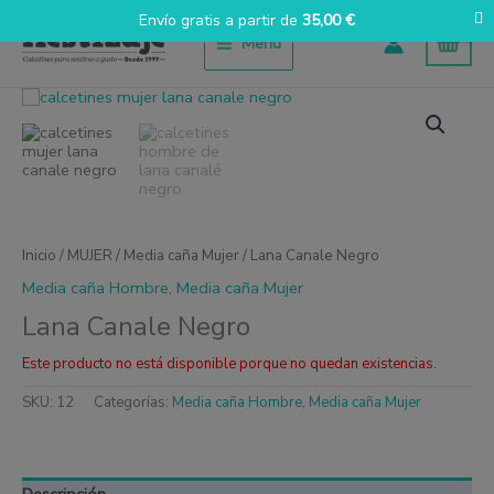
Ir
Envío gratis a partir de
35,00
€
al
Menú
contenido
Inicio
/
MUJER
/
Media caña Mujer
/ Lana Canale Negro
Media caña Hombre
,
Media caña Mujer
Lana Canale Negro
Este producto no está disponible porque no quedan existencias.
SKU:
12
Categorías:
Media caña Hombre
,
Media caña Mujer
Descripción