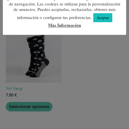
producto
produc
de navegación. Las cookies se utilizan para la personalización
de anuncios. Puedes aceptarlas, rechazarlas, obtener más
Seleccionar opciones
información o configurar tus preferencias.
Aceptar
Más Información
Este
producto
tiene
múltiples
variantes.
Las
opciones
se
pueden
elegir
en
la
página
Yin Yang
de
7,80
€
producto
Seleccionar opciones