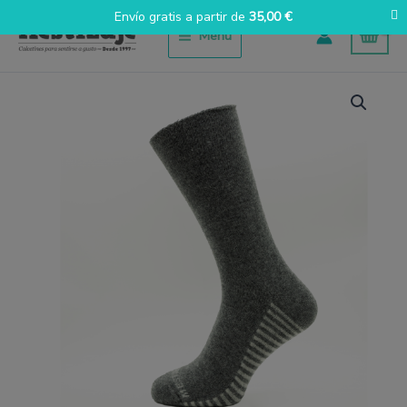
Ir
Envío gratis a partir de
35,00
€
al
Menú
contenido
Lana
gris
cantidad