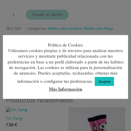
Añadir al carrito
SKU:
N/D
Categorías:
Media caña Hombre
,
Media caña Mujer
Política de Cookies
Utilizamos cookies propias y de terceros para analizar nuestros
Información adicional
servicios y mostrarte publicidad relacionada con tus
preferencias en base a un perfil elaborado a partir de tus hábitos
de navegación. Las cookies se utilizan para la personalización
Talla
35-40, 40-45
de anuncios. Puedes aceptarlas, rechazarlas, obtener más
información o configurar tus preferencias.
Aceptar
Más Información
Productos relacionados
Este
Este
producto
produc
Yin Yang
tiene
tiene
múltiples
múltipl
7,80
€
variantes.
variante