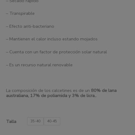
– Secado rápido
– Transpirable
– Efecto anti-bacteriano
– Mantienen el calor incluso estando mojados
– Cuenta con un factor de protección solar natural
– Es un recurso natural renovable
La composición de los calcetines es de un
80% de
l
ana
australiana, 17% de poliamida y 3% de
l
icra..
Talla
35-40
40-45