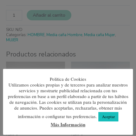
Añadir al carrito
SKU:
N/D
Categorías:
HOMBRE
,
Media caña Hombre
,
Media caña Mujer
,
MUJER
Productos relacionados
Este
Este
producto
produc
tiene
tiene
Política de Cookies
múltiples
múltipl
variantes.
variante
Utilizamos cookies propias y de terceros para analizar nuestros
Las
Las
servicios y mostrarte publicidad relacionada con tus
opciones
opcione
preferencias en base a un perfil elaborado a partir de tus hábitos
se
se
de navegación. Las cookies se utilizan para la personalización
pueden
pueden
de anuncios. Puedes aceptarlas, rechazarlas, obtener más
elegir
elegir
en
en
información o configurar tus preferencias.
Aceptar
la
la
Más Información
página
página
Liso Negro
Llamas
de
de
7,80
€
7,80
€
producto
produc