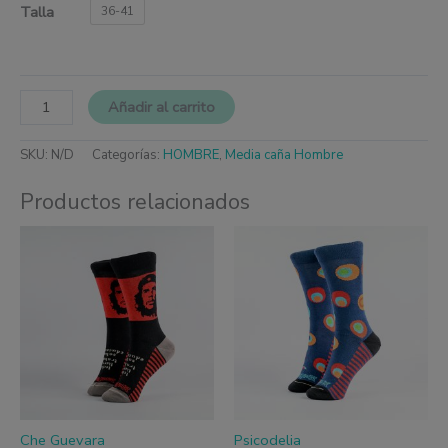
Talla
36-41
Añadir al carrito
SKU:
N/D
Categorías:
HOMBRE
,
Media caña Hombre
Productos relacionados
Este
Este
producto
produc
tiene
tiene
múltiples
múltipl
variantes.
variante
Las
Las
opciones
opcione
se
se
pueden
pueden
elegir
elegir
en
en
la
la
página
página
Che Guevara
Psicodelia