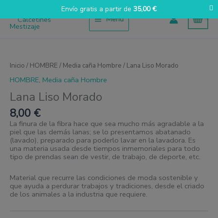
Ir
Envío gratis a partir de
35,00
€
al
Menú
contenido
Lana
Liso
Morado
Inicio
/
HOMBRE
/
Media caña Hombre
/ Lana Liso Morado
cantidad
HOMBRE
,
Media caña Hombre
Lana Liso Morado
8,00
€
La finura de la fibra hace que sea mucho más agradable a la
piel que las demás lanas; se lo presentamos abatanado
(lavado), preparado para poderlo lavar en la lavadora. Es
una materia usada desde tiempos inmemoriales para todo
tipo de prendas sean de vestir, de trabajo, de deporte, etc.
Material que recurre las condiciones de moda sostenible y
que ayuda a perdurar trabajos y tradiciones, desde el criado
de los animales a la industria que requiere.