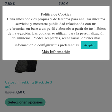
de
de
7,80
€
7,80
€
producto
produc
Seleccionar opciones
Seleccionar opciones
Política de Cookies
Utilizamos cookies propias y de terceros para analizar nuestros
servicios y mostrarte publicidad relacionada con tus
preferencias en base a un perfil elaborado a partir de tus hábitos
Este
El
El
de navegación. Las cookies se utilizan para la personalización
producto
precio
precio
¡Oferta!
¡Oferta!
de anuncios. Puedes aceptarlas, rechazarlas, obtener más
tiene
original
actual
múltiples
era:
es:
información o configurar tus preferencias.
Aceptar
variantes.
8,00 €.
7,50 €.
Más Información
Las
opciones
se
pueden
elegir
en
la
página
Calcetín Trekking (Pack de 3
de
ud)
producto
8,00
€
7,50
€
Seleccionar opciones