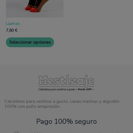
pueden
elegir
en
la
página
Llamas
de
7,80
€
producto
Seleccionar opciones
Calcetines para sentirse a gusto. Lanas merinas y algodón
100% con puño antipresión.
Pago 100% seguro