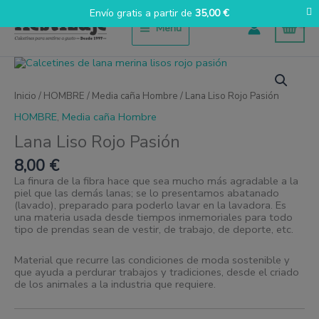
Ir
Envío gratis a partir de
35,00
€
al
Menú
contenido
Lana
Liso
Rojo
Inicio
/
HOMBRE
/
Media caña Hombre
/ Lana Liso Rojo Pasión
Pasión
cantidad
HOMBRE
,
Media caña Hombre
Lana Liso Rojo Pasión
8,00
€
La finura de la fibra hace que sea mucho más agradable a la
piel que las demás lanas; se lo presentamos abatanado
(lavado), preparado para poderlo lavar en la lavadora. Es
una materia usada desde tiempos inmemoriales para todo
tipo de prendas sean de vestir, de trabajo, de deporte, etc.
Material que recurre las condiciones de moda sostenible y
que ayuda a perdurar trabajos y tradiciones, desde el criado
de los animales a la industria que requiere.