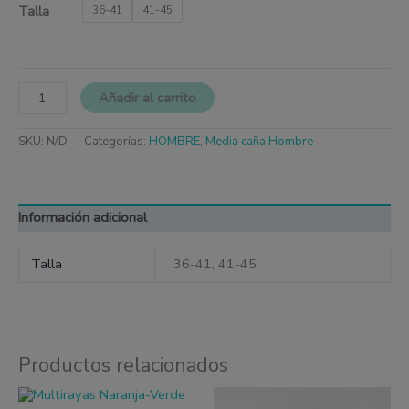
Talla
36-41
41-45
Añadir al carrito
SKU:
N/D
Categorías:
HOMBRE
,
Media caña Hombre
Información adicional
Talla
36-41, 41-45
Productos relacionados
Este
Este