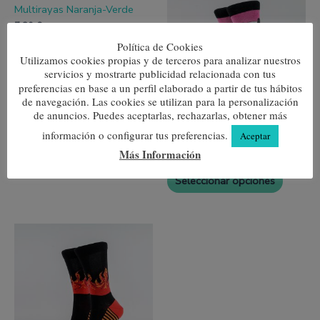
producto
produc
Multirayas Naranja-Verde
tiene
tiene
múltiples
múltipl
7,80
€
variantes.
variante
Política de Cookies
Las
Las
Seleccionar opciones
Utilizamos cookies propias y de terceros para analizar nuestros
opciones
opcione
se
se
servicios y mostrarte publicidad relacionada con tus
pueden
pueden
preferencias en base a un perfil elaborado a partir de tus hábitos
elegir
elegir
de navegación. Las cookies se utilizan para la personalización
en
en
de anuncios. Puedes aceptarlas, rechazarlas, obtener más
la
la
página
página
información o configurar tus preferencias.
El dios de los tres
Aceptar
de
de
Más Información
7,80
€
producto
produc
Seleccionar opciones
Este
producto
tiene
múltiples
variantes.
Las
opciones
se