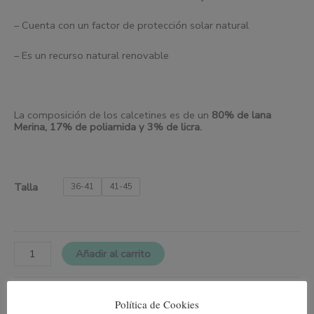
– Cuenta con un factor de protección solar natural
– Es un recurso natural renovable
La composición de los calcetines es de un
80% de
l
ana
Merina, 17% de poliamida y 3% de
l
icra.
Talla
36-41
41-45
Añadir al carrito
SKU:
N/D
Categorías:
Media caña Hombre
,
Media caña Mujer
Política de Cookies