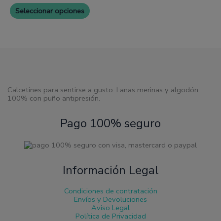
Las
Seleccionar opciones
opciones
se
pueden
elegir
en
la
página
de
producto
Calcetines para sentirse a gusto. Lanas merinas y algodón
100% con puño antipresión.
Pago 100% seguro
Información Legal
Condiciones de contratación
Envíos y Devoluciones
Aviso Legal
Política de Privacidad