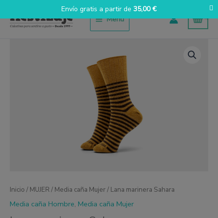
Ir
Envío gratis a partir de
35,00
€
al
Menú
contenido
Lana
marinera
Sahara
cantidad
Inicio
/
MUJER
/
Media caña Mujer
/ Lana marinera Sahara
Media caña Hombre
,
Media caña Mujer