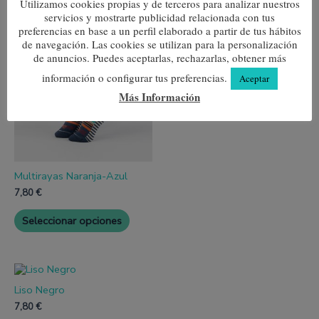
Productos relacionados
Utilizamos cookies propias y de terceros para analizar nuestros
servicios y mostrarte publicidad relacionada con tus
Este
Este
preferencias en base a un perfil elaborado a partir de tus hábitos
producto
produc
de navegación. Las cookies se utilizan para la personalización
Che Guevara
tiene
tiene
de anuncios. Puedes aceptarlas, rechazarlas, obtener más
múltiples
múltipl
7,80
€
variantes.
variante
información o configurar tus preferencias.
Aceptar
Las
Las
Seleccionar opciones
Más Información
opciones
opcione
se
se
pueden
pueden
elegir
elegir
en
en
la
la
página
página
Multirayas Naranja-Azul
de
de
7,80
€
producto
produc
Seleccionar opciones
Este
producto
Liso Negro
tiene
múltiples
7,80
€
variantes.