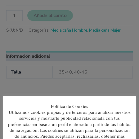
Añadir al carrito
SKU:
N/D
Categorías:
Media caña Hombre
,
Media caña Mujer
Información adicional
Talla
35-40, 40-45
Productos relacionados
Política de Cookies
Utilizamos cookies propias y de terceros para analizar nuestros
Este
Este
servicios y mostrarte publicidad relacionada con tus
producto
produc
preferencias en base a un perfil elaborado a partir de tus hábitos
tiene
tiene
de navegación. Las cookies se utilizan para la personalización
múltiples
múltipl
de anuncios. Puedes aceptarlas, rechazarlas, obtener más
variantes.
variante