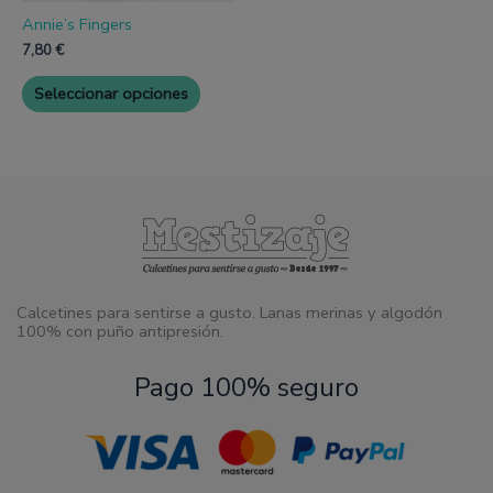
la
página
Annie’s Fingers
de
7,80
€
producto
Seleccionar opciones
Calcetines para sentirse a gusto. Lanas merinas y algodón
100% con puño antipresión.
Pago 100% seguro