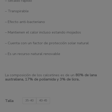
– Secado rápido
– Transpirable
– Efecto anti-bacteriano
– Mantienen el calor incluso estando mojados
– Cuenta con un factor de protección solar natural
– Es un recurso natural renovable
La composición de los calcetines es de un
80% de
l
ana
australiana, 17% de poliamida y 3% de
l
icra..
Talla
35-40
40-45