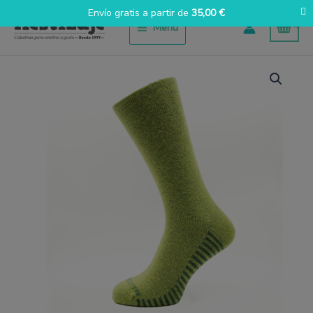
Ir
Envío gratis a partir de
35,00
€
al
Menú
contenido
Lana
verde
claro
cantidad