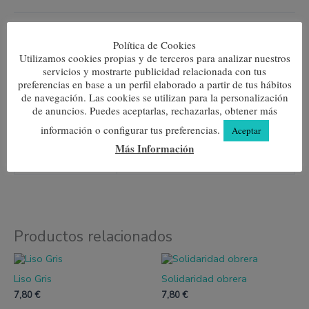
Añadir al carrito
Política de Cookies
Utilizamos cookies propias y de terceros para analizar nuestros
SKU:
N/D
Categorías:
Media caña Hombre
,
Media caña Mujer
servicios y mostrarte publicidad relacionada con tus
preferencias en base a un perfil elaborado a partir de tus hábitos
de navegación. Las cookies se utilizan para la personalización
de anuncios. Puedes aceptarlas, rechazarlas, obtener más
Información adicional
información o configurar tus preferencias.
Aceptar
Más Información
Talla
35-40, 40-45
Productos relacionados
Este
Este
producto
produc
Liso Gris
Solidaridad obrera
tiene
tiene
múltiples
múltipl
7,80
€
7,80
€
variantes.
variante