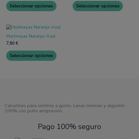
Las
Las
Seleccionar opciones
Seleccionar opciones
opciones
opcione
se
se
pueden
pueden
elegir
elegir
Este
en
en
producto
la
la
Multirayas Naranja-Azul
tiene
página
página
múltiples
7,80
€
de
de
variantes.
producto
produc
Las
Seleccionar opciones
opciones
se
pueden
elegir
en
la
página
de
producto
Calcetines para sentirse a gusto. Lanas merinas y algodón
100% con puño antipresión.
Pago 100% seguro