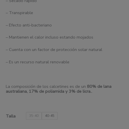
– Secado rápido
– Transpirable
– Efecto anti-bacteriano
– Mantienen el calor incluso estando mojados
– Cuenta con un factor de protección solar natural
– Es un recurso natural renovable
La composición de los calcetines es de un
80% de
l
ana
australiana, 17% de poliamida y 3% de
l
icra..
Talla
35-40
40-45