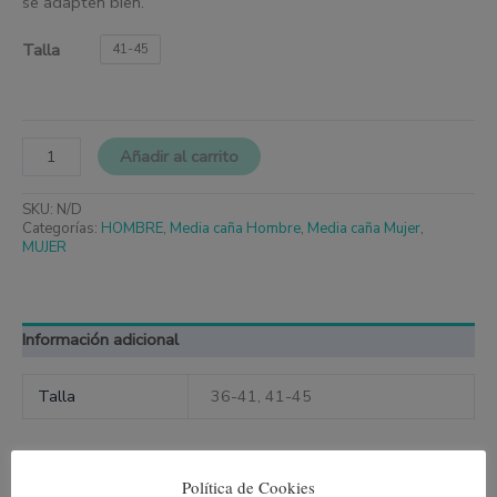
se adapten bien.
Talla
41-45
Añadir al carrito
SKU:
N/D
Categorías:
HOMBRE
,
Media caña Hombre
,
Media caña Mujer
,
MUJER
Información adicional
Talla
36-41, 41-45
Política de Cookies