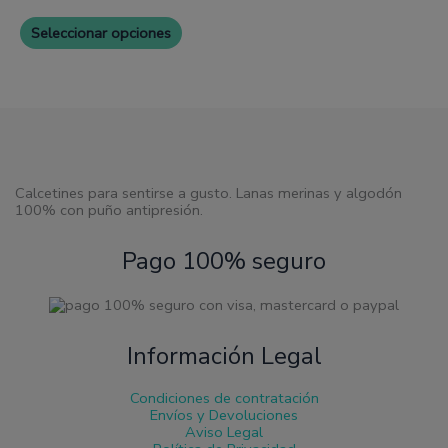
variantes.
Las
Seleccionar opciones
opciones
se
pueden
elegir
en
la
página
de
producto
Calcetines para sentirse a gusto. Lanas merinas y algodón
100% con puño antipresión.
Pago 100% seguro
Información Legal
Condiciones de contratación
Envíos y Devoluciones
Aviso Legal