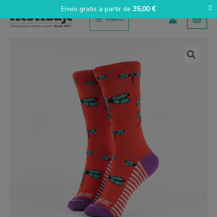
Ir
Envío gratis a partir de
35,00
€
al
Menú
contenido
Libélulas
Rojo
cantidad