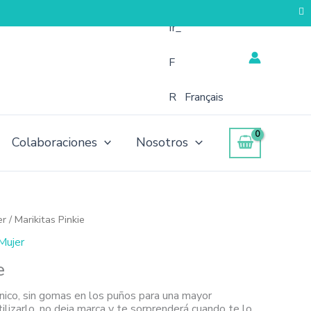
Français
Colaboraciones
Nosotros
er
/ Marikitas Pinkie
Mujer
e
nico, sin gomas en los puños para una mayor
ilizarlo, no deja marca y te sorprenderá cuando te lo