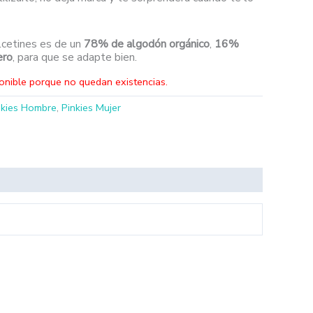
lcetines es de un
78% de algodón orgánico
,
16%
ero
, para que se adapte bien.
onible porque no quedan existencias.
nkies Hombre
,
Pinkies Mujer