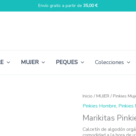
Envío gratis a partir de
35,00
€
E
MUJER
PEQUES
Colecciones
Inicio
/
MUJER
/
Pinkies Muj
Pinkies Hombre
,
Pinkies 
Marikitas Pinki
Calcetín de algodón orgá
comodidad a la hora de ut