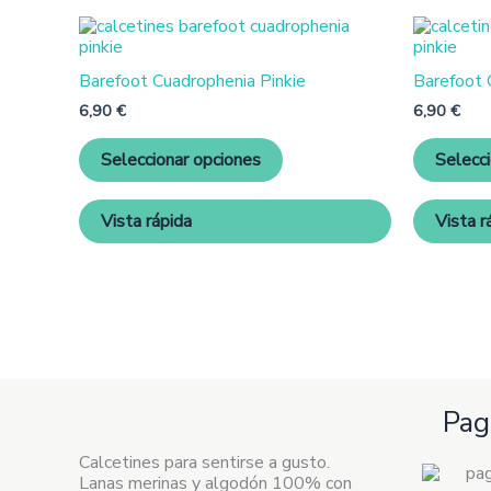
Este
producto
tiene
Barefoot Cuadrophenia Pinkie
Barefoot 
múltiples
variantes.
6,90
€
6,90
€
Las
opciones
Seleccionar opciones
Selecc
se
pueden
elegir
Vista rápida
Vista r
en
la
página
de
producto
Pag
Calcetines para sentirse a gusto.
Lanas merinas y algodón 100% con