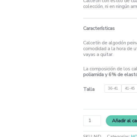
Calcetín con estilo de cu
colección, ni en ningún ar
Características
Calcetín de algodón pein
comodidad a la hora de ut
vayas a quitar.
La composición de los ca
poliamida y 6% de elas
Talla
36-41
41-45
Añadir al ca
SKU:
N/D
Categorías:
H