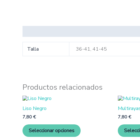
Información adicional
Talla
36-41, 41-45
Productos relacionados
Este
producto
Liso Negro
Multiraya
tiene
múltiples
7,80
€
7,80
€
variantes.
Las
Seleccionar opciones
Selecc
opciones
se