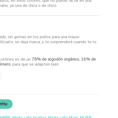
adros, en vivos colores, que no puede faltar en una
mario, ya sea de chica o de chico.
ado, sin gomas en los puños para una mayor
ilizarlo, no deja marca, y te sorprenderá cuando te lo
lcetines es de un
78% de algodón orgánico, 16% de
tómero
, para que se adapten bien.
rrito
OMBRE
,
Media caña Hombre
,
Media caña Mujer
,
MUJER