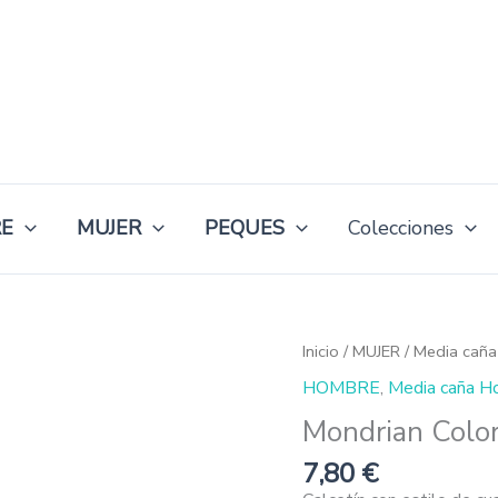
E
MUJER
PEQUES
Colecciones
Mondrian
Inicio
/
MUJER
/
Media caña
Colorín
HOMBRE
,
Media caña H
cantidad
Mondrian Color
7,80
€