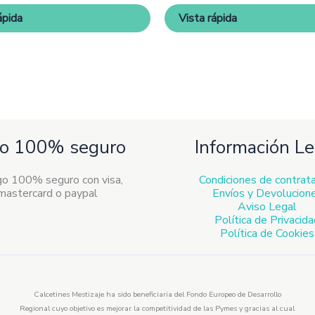
pueden
pue
ápida
Vista rápida
elegir
eleg
en
en
la
la
página
pág
de
de
producto
pro
o 100% seguro
Información Le
Condiciones de contrat
Envíos y Devolucion
Aviso Legal
Política de Privacid
Política de Cookies
Calcetines Mestizaje ha sido beneficiaria del Fondo Europeo de Desarrollo
Regional cuyo objetivo es mejorar la competitividad de las Pymes y gracias al cual