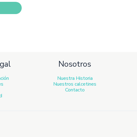
den
ir
ina
ducto
gal
Nosotros
ación
Nuestra Historia
es
Nuestros calcetines
Contacto
ad