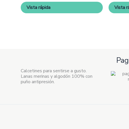
pueden
Vista rápida
Vista r
elegir
en
la
página
de
producto
Pag
Calcetines para sentirse a gusto.
Lanas merinas y algodón 100% con
puño antipresión.