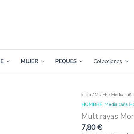
E
MUJER
PEQUES
Colecciones
Multirayas
Inicio
/
MUJER
/
Media caña
Morado
HOMBRE
,
Media caña H
cantidad
Multirayas Mo
7,80
€