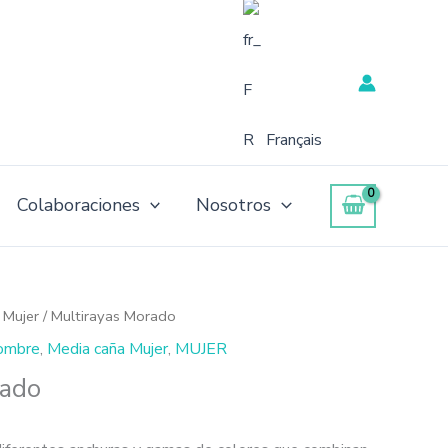
Français
Colaboraciones
Nosotros
 Mujer
/ Multirayas Morado
ombre
,
Media caña Mujer
,
MUJER
rado