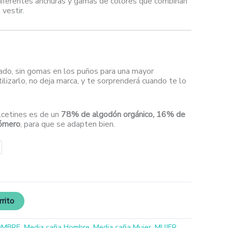
diferentes anchuras y gamas de colores que combinan
 vestir.
ado, sin gomas en los puños para una mayor
ilizarlo, no deja marca, y te sorprenderá cuando te lo
lcetines es de un
78% de algodón orgánico, 16% de
tómero
, para que se adapten bien.
rrito
OMBRE
,
Media caña Hombre
,
Media caña Mujer
,
MUJER