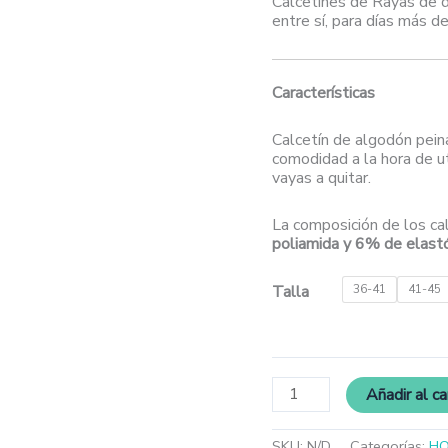
Calcetines de Rayas de 
entre sí, para días más de
Características
Calcetín de algodón pein
comodidad a la hora de ut
vayas a quitar.
La composición de los ca
poliamida y 6% de elas
Talla
36-41
41-45
Añadir al ca
SKU:
N/D
Categorías:
H