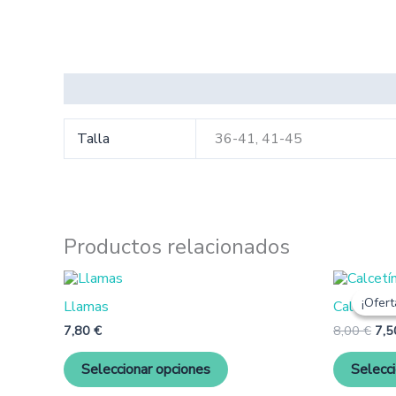
Información adicional
Talla
36-41, 41-45
Productos relacionados
Este
El
producto
pre
¡Ofert
¡Ofert
Llamas
Calcetín T
orig
tiene
era:
múltiples
7,80
€
8,00
€
7,
8,0
variantes.
Las
Seleccionar opciones
Selecc
opciones
se