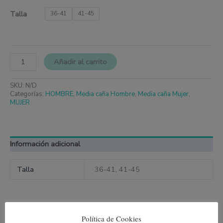
Talla
36-41
41-45
Añadir al carrito
SKU:
N/D
Categorías:
HOMBRE
,
Media caña Hombre
,
Media caña Mujer
,
MUJER
Información adicional
Talla
36-41, 41-45
Política de Cookies