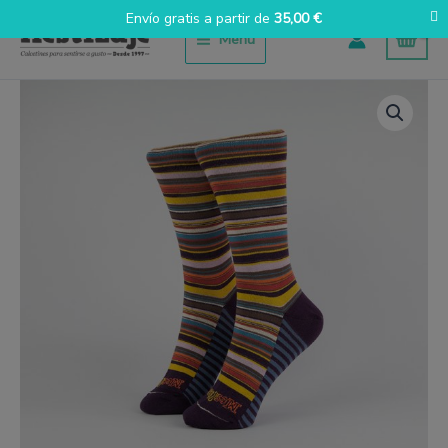
Ir
Envío gratis a partir de
35,00
€
al
Menú
contenido
Multirayas
Naranja
cantidad