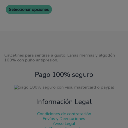
variantes.
Las
Seleccionar opciones
opciones
se
pueden
elegir
en
la
página
de
producto
Calcetines para sentirse a gusto. Lanas merinas y algodón
100% con puño antipresión.
Pago 100% seguro
Información Legal
Condiciones de contratación
Envíos y Devoluciones
Aviso Legal