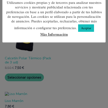
Productos relacionados
Utilizamos cookies propias y de terceros para analizar nuestros
servicios y mostrarte publicidad relacionada con tus
Este
Este
El
El
preferencias en base a un perfil elaborado a partir de tus hábitos
producto
produc
precio
precio
¡Oferta!
¡Oferta!
Liso Azul
de navegación. Las cookies se utilizan para la personalización
tiene
tiene
original
actual
múltiples
múltipl
era:
es:
de anuncios. Puedes aceptarlas, rechazarlas, obtener más
7,80
€
variantes.
variante
8,50 €.
7,50 €.
información o configurar tus preferencias.
Aceptar
Las
Las
Seleccionar opciones
opciones
opcione
Más Información
se
se
pueden
pueden
elegir
elegir
en
en
la
la
página
página
Calcetín Polar Térmico (Pack
de
de
de 3 ud)
producto
produc
8,50
€
7,50
€
Seleccionar opciones
Este
producto
Liso Marrón
tiene
múltiples
7,80
€