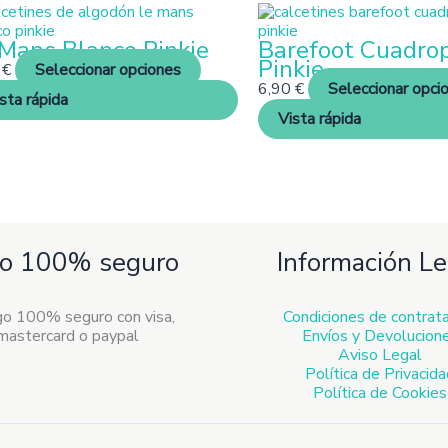
Este
producto
Mans Blanco Pinkie
Barefoot Cuadro
tiene
Pinkie
múltiples
5
€
Seleccionar opciones
variantes.
6,90
€
Seleccionar opci
sta rápida
Las
Vista rápida
opciones
se
pueden
elegir
en
la
página
o 100% seguro
Información Le
de
producto
Condiciones de contrat
Envíos y Devolucion
Aviso Legal
Política de Privacid
Política de Cookies