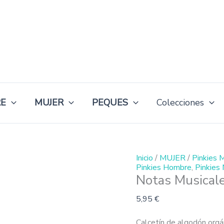
Notas
Musicales
Pinkie
cantidad
E
MUJER
PEQUES
Colecciones
Inicio
/
MUJER
/
Pinkies 
Pinkies Hombre
,
Pinkies 
Notas Musicale
5,95
€
Calcetín de algodón orgá