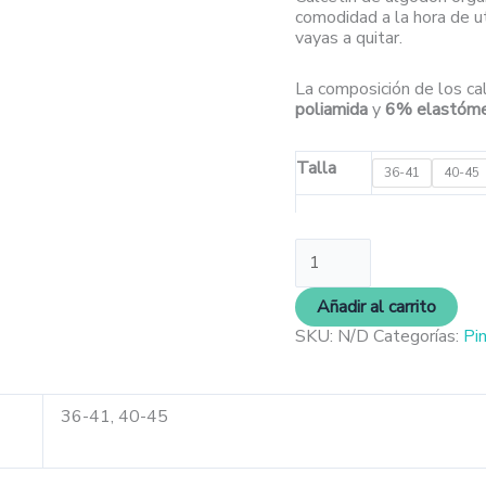
comodidad a la hora de ut
vayas a quitar.
La composición de los ca
poliamida
y
6% elastóm
Talla
36-41
40-45
Añadir al carrito
SKU:
N/D
Categorías:
Pi
36-41, 40-45