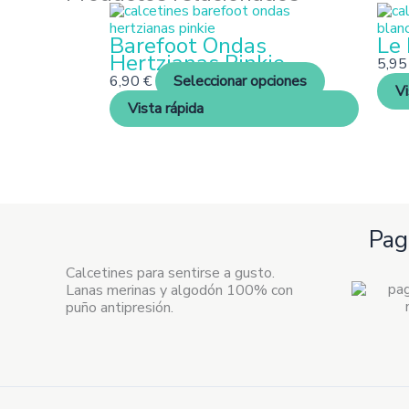
Este
producto
Barefoot Ondas
Le 
tiene
Hertzianas Pinkie
múltiples
5,9
variantes.
6,90
€
Seleccionar opciones
Vi
Las
Vista rápida
opciones
se
pueden
elegir
en
la
página
Pag
de
producto
Calcetines para sentirse a gusto.
Lanas merinas y algodón 100% con
puño antipresión.