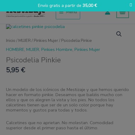
Ir
Envío gratis a partir de
35,00
€
al
Menú
contenido
Psicodelia
Pinkie
cantidad
Inicio
/
MUJER
/
Pinkies Mujer
/ Psicodelia Pinkie
HOMBRE
,
MUJER
,
Pinkies Hombre
,
Pinkies Mujer
Psicodelia Pinkie
5,95
€
Un modelo de los icónicos de Mestizaje y que hemos querido
hacer en formato pinkie. Deseamos que bailéis mucho con
ellos y que os alegren la vista y los pies. No todos los
calcetines tienen que ser de un solo color porque hay
momentos y gustos para todas y todos.
Calcetines que no aprietan. No molestan. Comodidad
superior desde el primer paso hasta el último.