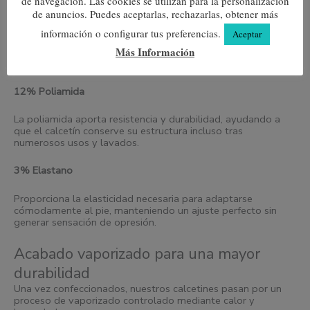
de navegación. Las cookies se utilizan para la personalización
Menor tendencia a formar bolas.
Mejor conservación de los colores.
de anuncios. Puedes aceptarlas, rechazarlas, obtener más
Menor encogimiento tras los lavados.
información o configurar tus preferencias.
Aceptar
Más Información
El resultado es un calcetín más cómodo, más duradero y con
mejor aspecto durante más tiempo.
12% Poliamida
La poliamida aporta resistencia y durabilidad, ayudando a
que el calcetín conserve su estructura incluso tras
numerosos usos y lavados.
3% Elastano
Proporciona la elasticidad necesaria para adaptarse
cómodamente al pie, manteniendo un ajuste perfecto sin
generar sensación de opresión.
Acabado vaporizado para una mayor
durabilidad
Una vez confeccionados, nuestros calcetines pasan por un
proceso de vaporizado controlado mediante calor y