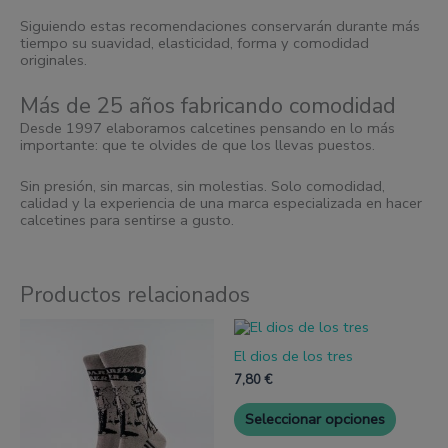
Siguiendo estas recomendaciones conservarán durante más
tiempo su suavidad, elasticidad, forma y comodidad
originales.
Más de 25 años fabricando comodidad
Desde 1997 elaboramos calcetines pensando en lo más
importante: que te olvides de que los llevas puestos.
Sin presión, sin marcas, sin molestias. Solo comodidad,
calidad y la experiencia de una marca especializada en hacer
calcetines para sentirse a gusto.
Productos relacionados
Este
Este
producto
produc
El dios de los tres
tiene
tiene
múltiples
múltipl
7,80
€
variantes.
variante
Las
Las
Seleccionar opciones
opciones
opcione
se
se