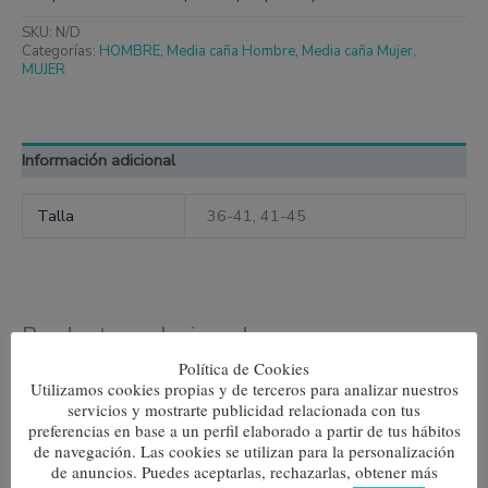
SKU:
N/D
Categorías:
HOMBRE
,
Media caña Hombre
,
Media caña Mujer
,
MUJER
Información adicional
Talla
36-41, 41-45
Productos relacionados
Política de Cookies
Este
Este
Utilizamos cookies propias y de terceros para analizar nuestros
producto
produc
Yin Yang
Caracoles
tiene
tiene
servicios y mostrarte publicidad relacionada con tus
múltiples
múltipl
7,80
€
7,80
€
preferencias en base a un perfil elaborado a partir de tus hábitos
variantes.
variante
de navegación. Las cookies se utilizan para la personalización
Las
Las
Seleccionar opciones
Seleccionar opciones
de anuncios. Puedes aceptarlas, rechazarlas, obtener más
opciones
opcione