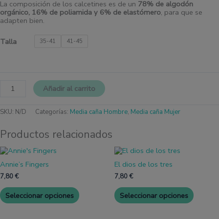
La composición de los calcetines es de un
78% de algodón
orgánico, 16% de poliamida y 6% de elastómero
, para que se
adapten bien.
Talla
35-41
41-45
Añadir al carrito
SKU:
N/D
Categorías:
Media caña Hombre
,
Media caña Mujer
Productos relacionados
Este
Este
producto
produc
Annie’s Fingers
El dios de los tres
tiene
tiene
múltiples
múltipl
7,80
€
7,80
€
variantes.
variante
Las
Las
Seleccionar opciones
Seleccionar opciones
opciones
opcione
se
se
pueden
pueden