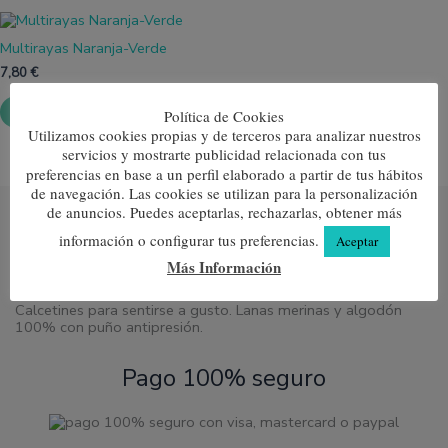
elegir
elegir
Este
en
en
producto
la
la
Multirayas Naranja-Verde
tiene
página
página
múltiples
7,80
€
de
de
variantes.
producto
produc
Las
Seleccionar opciones
Política de Cookies
opciones
Utilizamos cookies propias y de terceros para analizar nuestros
se
servicios y mostrarte publicidad relacionada con tus
pueden
elegir
preferencias en base a un perfil elaborado a partir de tus hábitos
en
de navegación. Las cookies se utilizan para la personalización
la
de anuncios. Puedes aceptarlas, rechazarlas, obtener más
página
información o configurar tus preferencias.
de
Aceptar
producto
Más Información
Calcetines para sentirse a gusto. Lanas merinas y algodón
100% con puño antipresión.
Pago 100% seguro