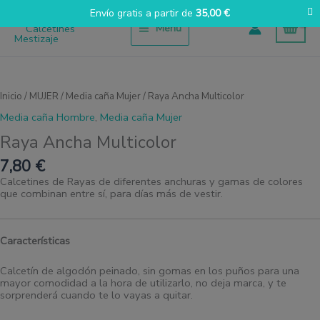
Ir
Envío gratis a partir de
35,00
€
al
Menú
contenido
Raya
Ancha
Multicolor
Inicio
/
MUJER
/
Media caña Mujer
/ Raya Ancha Multicolor
cantidad
Media caña Hombre
,
Media caña Mujer
Raya Ancha Multicolor
7,80
€
Calcetines de Rayas de diferentes anchuras y gamas de colores
que combinan entre sí, para días más de vestir.
Características
Calcetín de algodón peinado, sin gomas en los puños para una
mayor comodidad a la hora de utilizarlo, no deja marca, y te
sorprenderá cuando te lo vayas a quitar.