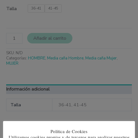
Talla
36-41
41-45
Añadir al carrito
SKU:
N/D
Categorías:
HOMBRE
,
Media caña Hombre
,
Media caña Mujer
,
MUJER
Información adicional
Talla
36-41, 41-45
Política de Cookies
Utilizamos cookies propias y de terceros para analizar nuestros