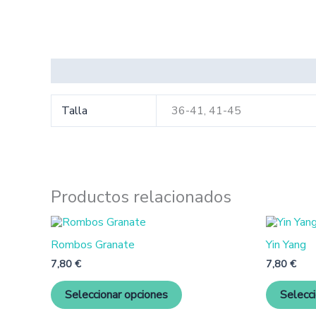
Información adicional
Talla
36-41, 41-45
Productos relacionados
Este
producto
Rombos Granate
Yin Yang
tiene
múltiples
7,80
€
7,80
€
variantes.
Las
Seleccionar opciones
Selecc
opciones
se