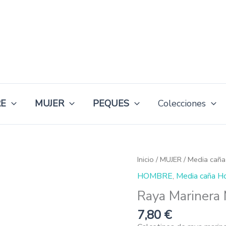
E
MUJER
PEQUES
Colecciones
Raya
Inicio
/
MUJER
/
Media caña
Marinera
HOMBRE
,
Media caña H
Mostaza-
Marrón
Raya Marinera
cantidad
7,80
€