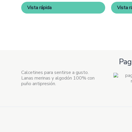
pueden
Vista rápida
Vista r
elegir
en
la
página
de
producto
Pag
Calcetines para sentirse a gusto.
Lanas merinas y algodón 100% con
puño antipresión.