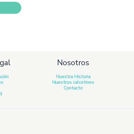
den
ir
ina
ducto
gal
Nosotros
ación
Nuestra Historia
es
Nuestros calcetines
Contacto
ad