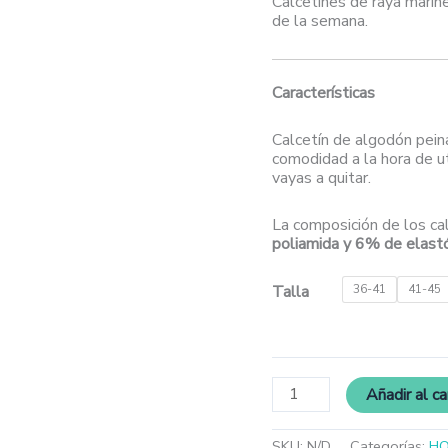
Calcetines de raya marine
de la semana.
Características
Calcetín de algodón pein
comodidad a la hora de ut
vayas a quitar.
La composición de los ca
poliamida y 6% de elas
Talla
36-41
41-45
Añadir al ca
SKU:
N/D
Categorías:
H