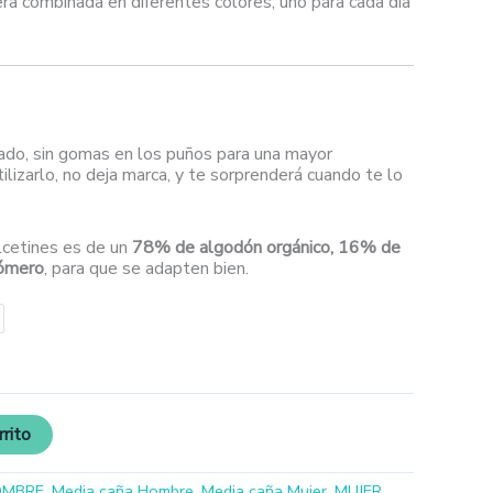
ra combinada en diferentes colores, uno para cada día
ado, sin gomas en los puños para una mayor
ilizarlo, no deja marca, y te sorprenderá cuando te lo
lcetines es de un
78% de algodón orgánico, 16% de
tómero
, para que se adapten bien.
rrito
OMBRE
,
Media caña Hombre
,
Media caña Mujer
,
MUJER