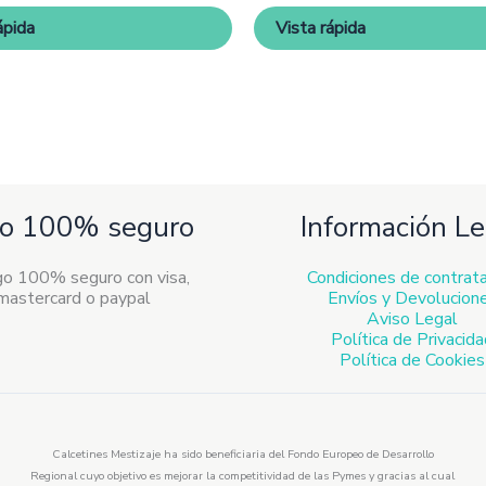
pueden
pue
ápida
Vista rápida
elegir
eleg
en
en
la
la
página
pág
de
de
producto
pro
o 100% seguro
Información Le
Condiciones de contrat
Envíos y Devolucion
Aviso Legal
Política de Privacid
Política de Cookies
Calcetines Mestizaje ha sido beneficiaria del Fondo Europeo de Desarrollo
Regional cuyo objetivo es mejorar la competitividad de las Pymes y gracias al cual