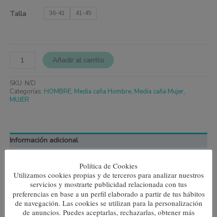
Talla
36-41
41-45
Añadir al carrito
SKU:
N/D
Categorías:
HOMBRE
,
Media caña Hombre
,
Media caña Mujer
,
MUJER
Información adicional
Talla
36-41, 41-45
Política de Cookies
Utilizamos cookies propias y de terceros para analizar nuestros
servicios y mostrarte publicidad relacionada con tus
preferencias en base a un perfil elaborado a partir de tus hábitos
de navegación. Las cookies se utilizan para la personalización
de anuncios. Puedes aceptarlas, rechazarlas, obtener más