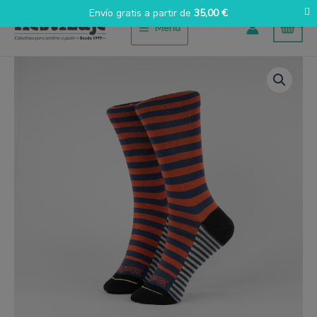
Ir
Envío gratis a partir de
35,00
€
al
Menú
contenido
Raya
Marinera
Teja
cantidad