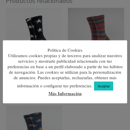
Productos relacionados
Este
Este
producto
produc
tiene
tiene
múltiples
múltipl
variantes.
variante
Las
Las
opciones
opcione
se
se
pueden
pueden
Política de Cookies
elegir
elegir
Utilizamos cookies propias y de terceros para analizar nuestros
en
en
servicios y mostrarte publicidad relacionada con tus
la
la
preferencias en base a un perfil elaborado a partir de tus hábitos
página
página
Blues
Multirayas Gris
de navegación. Las cookies se utilizan para la personalización
de
de
7,80
€
7,80
€
de anuncios. Puedes aceptarlas, rechazarlas, obtener más
producto
produc
información o configurar tus preferencias.
Aceptar
Seleccionar opciones
Seleccionar opciones
Más Información
Este
producto
tiene
múltiples
variantes.