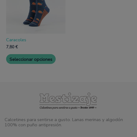
Las
opciones
se
pueden
elegir
en
la
página
Caracoles
de
7,80
€
producto
Seleccionar opciones
Calcetines para sentirse a gusto. Lanas merinas y algodón
100% con puño antipresión.