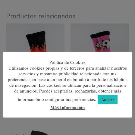
Productos relacionados
Este
Este
producto
produc
tiene
tiene
múltiples
múltipl
variantes.
variante
Las
Las
opciones
opcione
se
se
Política de Cookies
pueden
pueden
Utilizamos cookies propias y de terceros para analizar nuestros
elegir
elegir
servicios y mostrarte publicidad relacionada con tus
en
en
preferencias en base a un perfil elaborado a partir de tus hábitos
la
la
de navegación. Las cookies se utilizan para la personalización
página
página
Llamas
El dios de los tres
de anuncios. Puedes aceptarlas, rechazarlas, obtener más
de
de
7,80
€
7,80
€
producto
produc
información o configurar tus preferencias.
Aceptar
Seleccionar opciones
Seleccionar opciones
Más Información
Este
El
El
producto
precio
precio
¡Oferta!
¡Oferta!