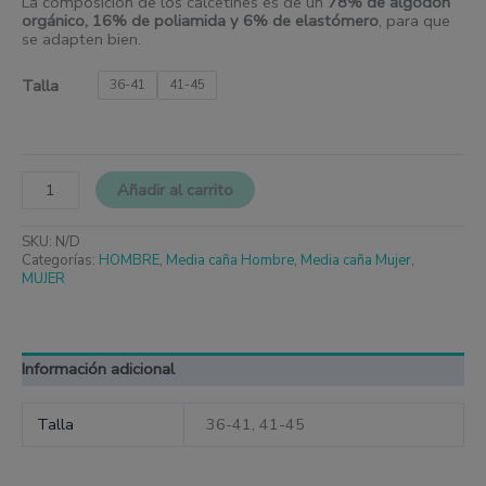
La composición de los calcetines es de un
78% de algodón
orgánico, 16% de poliamida y 6% de elastómero
, para que
se adapten bien.
Talla
36-41
41-45
Añadir al carrito
SKU:
N/D
Categorías:
HOMBRE
,
Media caña Hombre
,
Media caña Mujer
,
MUJER
Información adicional
Talla
36-41, 41-45