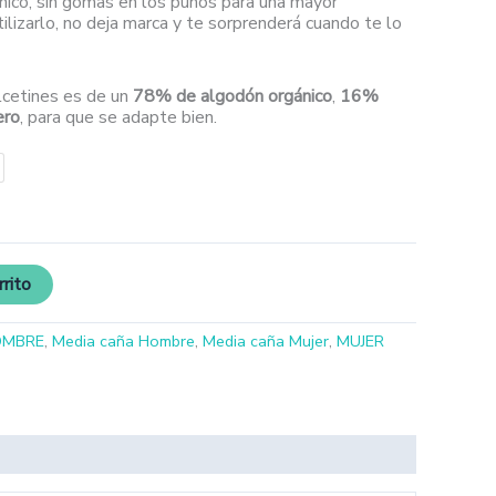
nico, sin gomas en los puños para una mayor
ilizarlo, no deja marca y te sorprenderá cuando te lo
lcetines es de un
78% de algodón orgánico
,
16%
ero
, para que se adapte bien.
rrito
OMBRE
,
Media caña Hombre
,
Media caña Mujer
,
MUJER