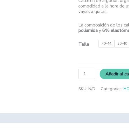
Calcetín de algodón orgá
comodidad a la hora de ut
vayas a quitar.
La composición de los ca
poliamida
y
6% elastóm
Talla
40-44
36-40
Añadir al ca
SKU:
N/D
Categorías:
H