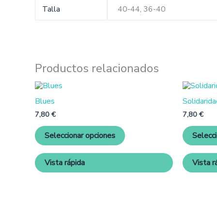
Talla
40-44, 36-40
Productos relacionados
Este
producto
Blues
Solidarida
tiene
múltiples
7,80
€
7,80
€
variantes.
Las
Seleccionar opciones
Selecc
opciones
se
pueden
Vista rápida
Vista r
elegir
en
la
página
de
producto