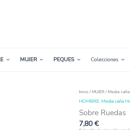
E
MUJER
PEQUES
Colecciones
Sobre
Inicio
/
MUJER
/
Media caña
Ruedas
HOMBRE
,
Media caña H
cantidad
Sobre Ruedas
7,80
€