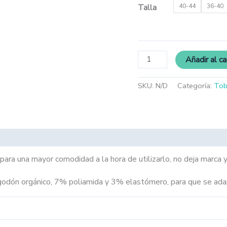
Talla
40-44
36-40
Añadir al ca
SKU:
N/D
Categoría:
Tob
ara una mayor comodidad a la hora de utilizarlo, no deja marca y
godón orgánico, 7% poliamida y 3% elastómero, para que se ada