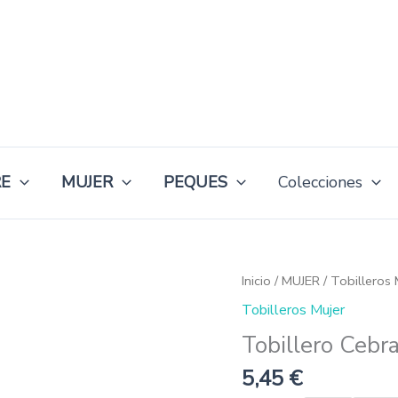
E
MUJER
PEQUES
Colecciones
Tobillero
Inicio
/
MUJER
/
Tobilleros 
Cebra
Tobilleros Mujer
cantidad
Tobillero Cebr
5,45
€