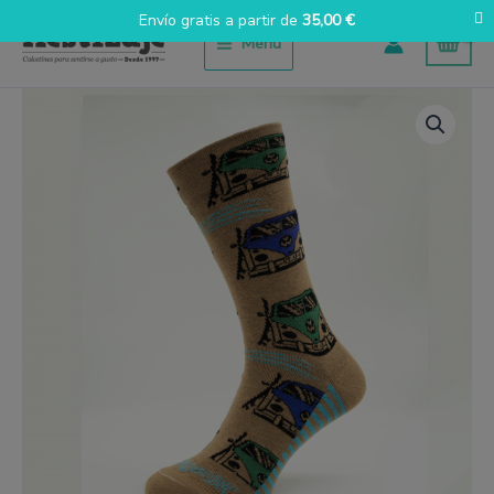
Ir
Envío gratis a partir de
35,00
€
al
Menú
contenido
Volkswagen
Tierra
cantidad