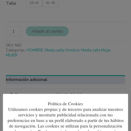
Talla
36-41
41-45
Añadir al carrito
SKU:
N/D
Categorías:
HOMBRE
,
Media caña Hombre
,
Media caña Mujer
,
MUJER
Información adicional
Talla
36-41, 41-45
Política de Cookies
Color
Rojo
Utilizamos cookies propias y de terceros para analizar nuestros
servicios y mostrarte publicidad relacionada con tus
preferencias en base a un perfil elaborado a partir de tus hábitos
de navegación. Las cookies se utilizan para la personalización