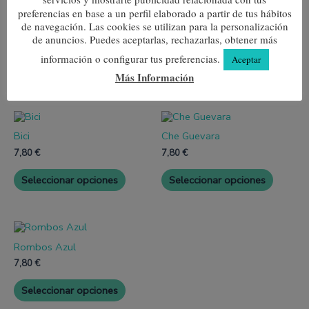
preferencias en base a un perfil elaborado a partir de tus hábitos
Talla
40-45
de navegación. Las cookies se utilizan para la personalización
de anuncios. Puedes aceptarlas, rechazarlas, obtener más
información o configurar tus preferencias.
Aceptar
Más Información
Productos relacionados
Este
Este
producto
produc
Bici
Che Guevara
tiene
tiene
múltiples
múltipl
7,80
€
7,80
€
variantes.
variante
Las
Las
Seleccionar opciones
Seleccionar opciones
opciones
opcione
se
se
pueden
pueden
elegir
elegir
Este
en
en
producto
la
la
Rombos Azul
tiene
página
página
múltiples
7,80
€
de
de
variantes.
producto
produc
Las
Seleccionar opciones
opciones
se