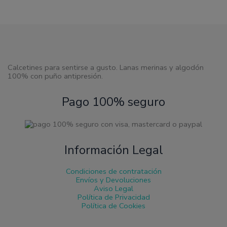
pueden
elegir
en
la
página
de
producto
Calcetines para sentirse a gusto. Lanas merinas y algodón
100% con puño antipresión.
Pago 100% seguro
Información Legal
Condiciones de contratación
Envíos y Devoluciones
Aviso Legal
Política de Privacidad
Política de Cookies