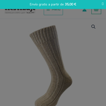
Ir
Envío gratis a partir de
35,00
€
al
Menú
contenido
Lana
mezcla
cantidad