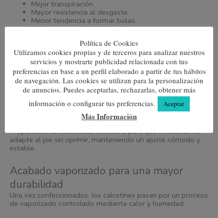
Mejor transpiración.
Mayor resistencia al desgaste.
Menor tendencia a formar bolas.
Mejor conservación de los colores.
Menor encogimiento tras los lavados.
Política de Cookies
Utilizamos cookies propias y de terceros para analizar nuestros
12% Poliamida
servicios y mostrarte publicidad relacionada con tus
preferencias en base a un perfil elaborado a partir de tus hábitos
Aporta resistencia estructural al calcetín, ayudando a
de navegación. Las cookies se utilizan para la personalización
soportar el uso intensivo y prolongando su vida útil sin
de anuncios. Puedes aceptarlas, rechazarlas, obtener más
perder comodidad.
información o configurar tus preferencias.
Aceptar
3% Elastano
Más Información
Proporciona la elasticidad necesaria para que el calcetín se
adapte al pie sin oprimir, manteniendo un ajuste cómodo y
estable.
Acabado vaporizado para una mayor
durabilidad
Una vez confeccionados, los calcetines pasan por un proceso
de vaporizado controlado mediante calor y humedad.