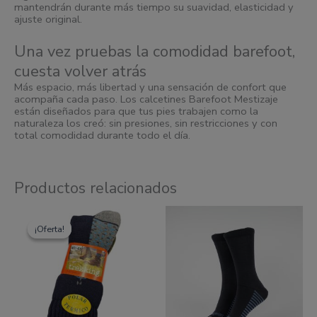
mantendrán durante más tiempo su suavidad, elasticidad y
ajuste original.
Una vez pruebas la comodidad barefoot,
cuesta volver atrás
Más espacio, más libertad y una sensación de confort que
acompaña cada paso. Los calcetines Barefoot Mestizaje
están diseñados para que tus pies trabajen como la
naturaleza los creó: sin presiones, sin restricciones y con
total comodidad durante todo el día.
Productos relacionados
Este
Este
El
El
producto
produc
precio
precio
¡Oferta!
¡Oferta!
tiene
tiene
original
actual
múltiples
múltipl
era:
es:
variantes.
variante
8,50 €.
7,50 €.
Las
Las
opciones
opcione
se
se
pueden
pueden