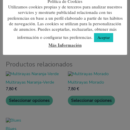
Política de Cookies
Información adicional
Utilizamos cookies propias y de terceros para analizar nuestros
servicios y mostrarte publicidad relacionada con tus
preferencias en base a un perfil elaborado a partir de tus hábitos
Talla
36-41, 41-45
de navegación. Las cookies se utilizan para la personalización
de anuncios. Puedes aceptarlas, rechazarlas, obtener más
Color
Azul, Marrón
información o configurar tus preferencias.
Aceptar
Más Información
Productos relacionados
Este
Este
producto
produc
Multirayas Naranja-Verde
Multirayas Morado
tiene
tiene
múltiples
múltipl
7,80
€
7,80
€
variantes.
variante
Las
Las
Seleccionar opciones
Seleccionar opciones
opciones
opcione
se
se
pueden
pueden
elegir
elegir
Este
en
en
producto
la
la
Blues
tiene