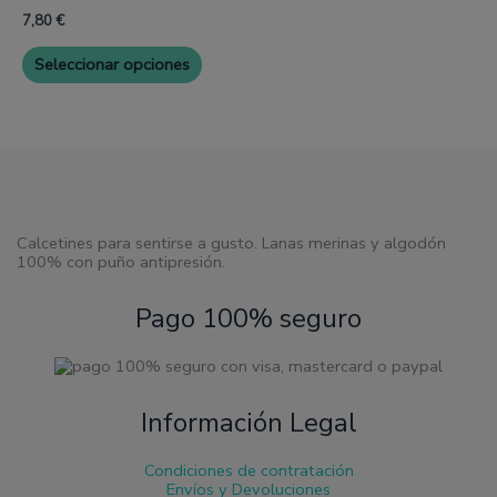
página
página
múltiples
7,80
€
de
de
variantes.
producto
produc
Las
Seleccionar opciones
opciones
se
pueden
elegir
en
la
página
de
producto
Calcetines para sentirse a gusto. Lanas merinas y algodón
100% con puño antipresión.
Pago 100% seguro
Información Legal
Condiciones de contratación
Envíos y Devoluciones