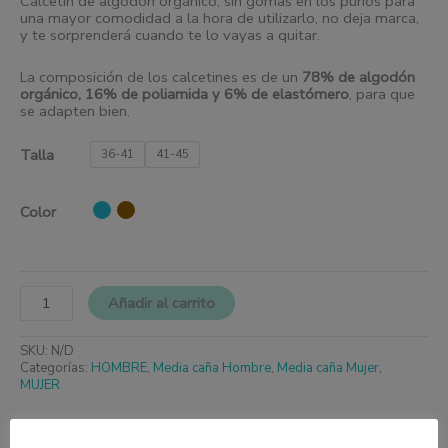
Calcetín de algodón orgánico, sin gomas en los puños para
una mayor comodidad a la hora de utilizarlo, no deja marca,
y te sorprenderá cuando te lo vayas a quitar.
La composición de los calcetines es de un
78% de algodón
orgánico, 16% de poliamida y 6% de elastómero
, para que
se adapten bien.
Talla
36-41
41-45
Color
Añadir al carrito
SKU:
N/D
Categorías:
HOMBRE
,
Media caña Hombre
,
Media caña Mujer
,
MUJER