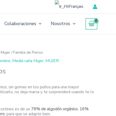
Français
Colaboraciones
Nosotros
 Mujer
/ Familia de Perros
ombre
,
Media caña Mujer
,
MUJER
os
nico, sin gomas en los puños para una mayor
ilizarlo, no deja marca y te sorprenderá cuando te lo
lcetines es de un
78% de algodón orgánico
,
16%
ero
, para que se adapte bien.