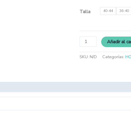
Talla
40-44
36-40
Añadir al ca
SKU:
N/D
Categorías:
H