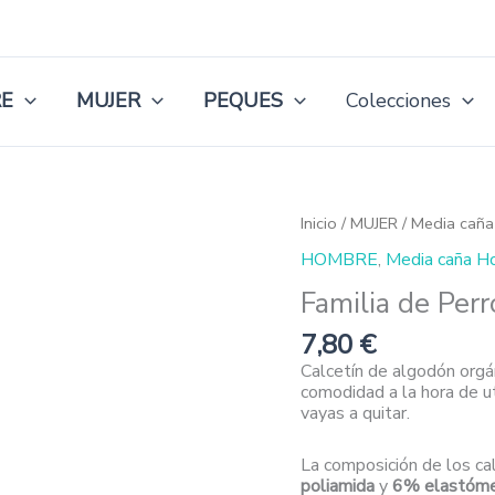
E
MUJER
PEQUES
Colecciones
Familia
Inicio
/
MUJER
/
Media caña
de
HOMBRE
,
Media caña H
Perros
cantidad
Familia de Perr
7,80
€
Calcetín de algodón orgá
comodidad a la hora de ut
vayas a quitar.
La composición de los ca
poliamida
y
6% elastóm