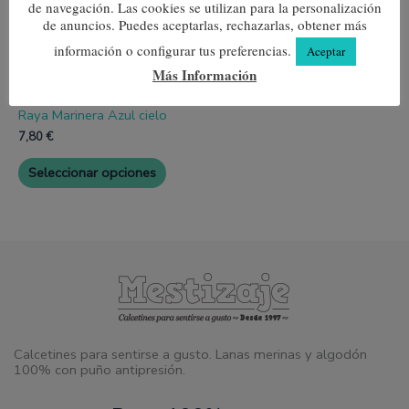
Las
de navegación. Las cookies se utilizan para la personalización
opciones
de anuncios. Puedes aceptarlas, rechazarlas, obtener más
se
información o configurar tus preferencias.
pueden
Aceptar
elegir
Más Información
en
la
página
Raya Marinera Azul cielo
de
7,80
€
producto
Seleccionar opciones
Calcetines para sentirse a gusto. Lanas merinas y algodón
100% con puño antipresión.