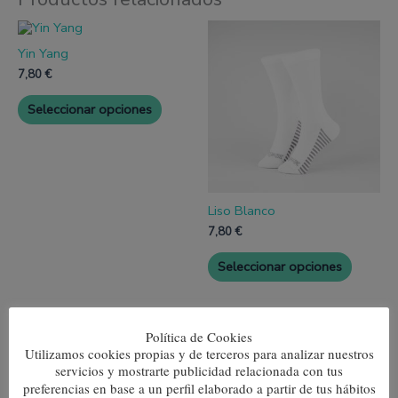
Este
Este
producto
produc
Yin Yang
tiene
tiene
múltiples
múltipl
7,80
€
variantes.
variante
Las
Las
Seleccionar opciones
opciones
opcione
se
se
pueden
pueden
elegir
elegir
en
en
la
la
página
página
Liso Blanco
de
de
7,80
€
producto
produc
Seleccionar opciones
Este
Política de Cookies
producto
Utilizamos cookies propias y de terceros para analizar nuestros
tiene
servicios y mostrarte publicidad relacionada con tus
múltiples
variantes.
preferencias en base a un perfil elaborado a partir de tus hábitos