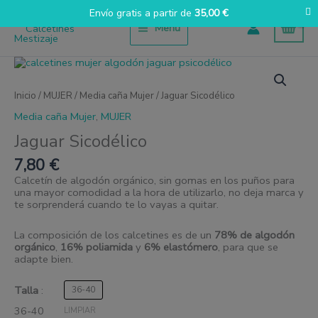
Ir
Envío gratis a partir de
35,00
€
al
Menú
contenido
Jaguar
Sicodélico
cantidad
Inicio
/
MUJER
/
Media caña Mujer
/ Jaguar Sicodélico
Media caña Mujer
,
MUJER
Jaguar Sicodélico
7,80
€
Calcetín de algodón orgánico, sin gomas en los puños para
una mayor comodidad a la hora de utilizarlo, no deja marca y
te sorprenderá cuando te lo vayas a quitar.
La composición de los calcetines es de un
78% de algodón
orgánico
,
16% poliamida
y
6% elastómero
, para que se
adapte bien.
Talla
36-40
36-40
LIMPIAR